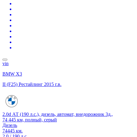
vin
BMW X3
II (F25) Рестайлинг
2015 г.в.
2.0d АТ (190 л.с.), дизель, автомат, внедорожник 3д.,
74 445 км, полный, серый
Дизель
74445 км.
2.0 / 190 л.с.