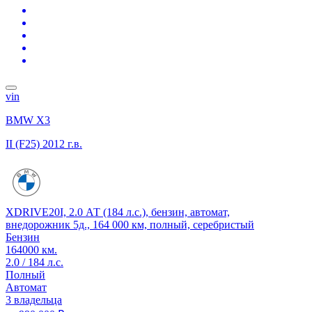
vin
BMW X3
II (F25)
2012 г.в.
XDRIVE20I, 2.0 АТ (184 л.с.), бензин, автомат,
внедорожник 5д., 164 000 км, полный, серебристый
Бензин
164000 км.
2.0 / 184 л.с.
Полный
Автомат
3 владельца