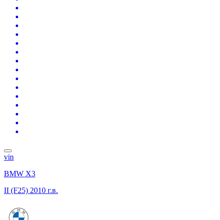
vin
BMW X3
II (F25)
2010 г.в.