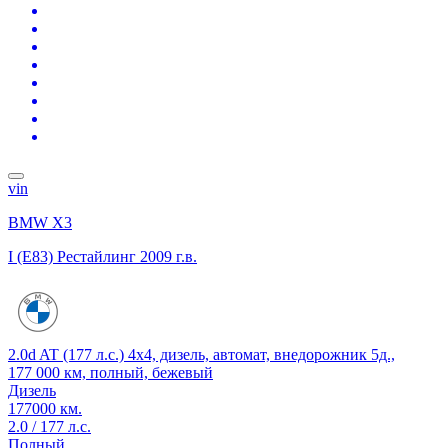
vin
BMW X3
I (E83) Рестайлинг
2009 г.в.
2.0d AT (177 л.с.) 4x4, дизель, автомат, внедорожник 5д.,
177 000 км, полный, бежевый
Дизель
177000 км.
2.0 / 177 л.с.
Полный