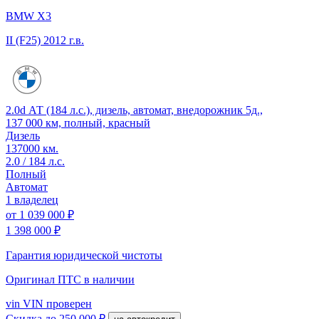
BMW X3
II (F25)
2012 г.в.
2.0d АТ (184 л.с.), дизель, автомат, внедорожник 5д.,
137 000 км, полный, красный
Дизель
137000 км.
2.0 / 184 л.с.
Полный
Автомат
1 владелец
от
1 039 000 ₽
1 398 000 ₽
Гарантия юридической чистоты
Оригинал ПТС
в наличии
vin
VIN проверен
Скидка
до 250 000 ₽