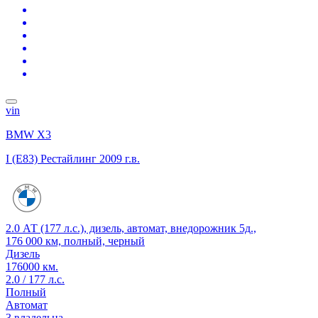
vin
BMW X3
I (E83) Рестайлинг
2009 г.в.
2.0 АТ (177 л.с.), дизель, автомат, внедорожник 5д.,
176 000 км, полный, черный
Дизель
176000 км.
2.0 / 177 л.с.
Полный
Автомат
3 владельца