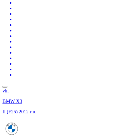
vin
BMW X3
II (F25)
2012 г.в.