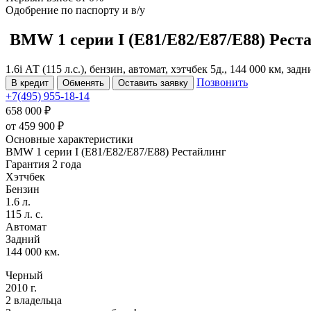
Одобрение
по паспорту и в/у
BMW 1 серии
I (E81/E82/E87/E88) Рес
1.6i АТ (115 л.с.), бензин, автомат, хэтчбек 5д., 144 000 км, зад
Позвонить
В кредит
Обменять
Оставить заявку
+7(495) 955-18-14
658 000 ₽
от
459 900
₽
Основные характеристики
BMW 1 серии I (E81/E82/E87/E88) Рестайлинг
Гарантия 2 года
Хэтчбек
Бензин
1.6 л.
115 л. с.
Автомат
Задний
144 000 км.
Черный
2010 г.
2 владельца