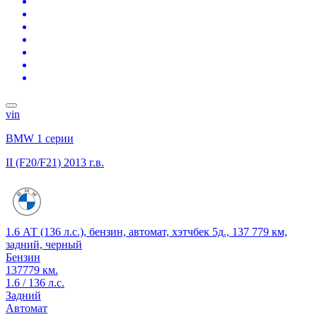
vin
BMW 1 серии
II (F20/F21)
2013 г.в.
1.6 АТ (136 л.с.), бензин, автомат, хэтчбек 5д., 137 779 км,
задний, черный
Бензин
137779 км.
1.6 / 136 л.с.
Задний
Автомат