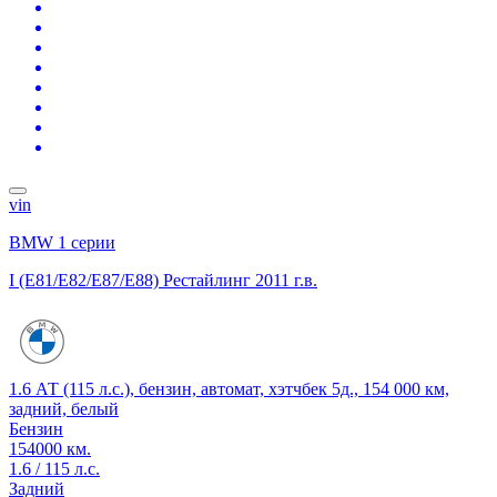
vin
BMW 1 серии
I (E81/E82/E87/E88) Рестайлинг
2011 г.в.
1.6 АТ (115 л.с.), бензин, автомат, хэтчбек 5д., 154 000 км,
задний, белый
Бензин
154000 км.
1.6 / 115 л.с.
Задний