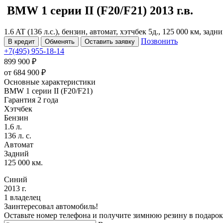
BMW 1 серии
II (F20/F21)
2013 г.в.
1.6 AT (136 л.с.), бензин, автомат, хэтчбек 5д., 125 000 км, задн
Позвонить
В кредит
Обменять
Оставить заявку
+7(495) 955-18-14
899 900 ₽
от
684 900
₽
Основные характеристики
BMW 1 серии II (F20/F21)
Гарантия 2 года
Хэтчбек
Бензин
1.6 л.
136 л. с.
Автомат
Задний
125 000 км.
Синий
2013 г.
1 владелец
Заинтересовал автомобиль!
Оставьте номер телефона и получите зимнюю резину в подарок