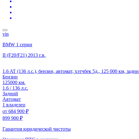
vin
BMW 1 серии
II (F20/F21)
2013 г.в.
1.6 AT (136 л.с.), бензин, автомат, хэтчбек 5д., 125 000 км, задн
Бензин
125000 км.
1.6 / 136 л.с.
Задний
Автомат
1 владелец
от
684 900 ₽
899 900 ₽
Гарантия юридической чистоты