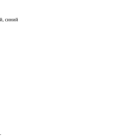
ий, синий
.