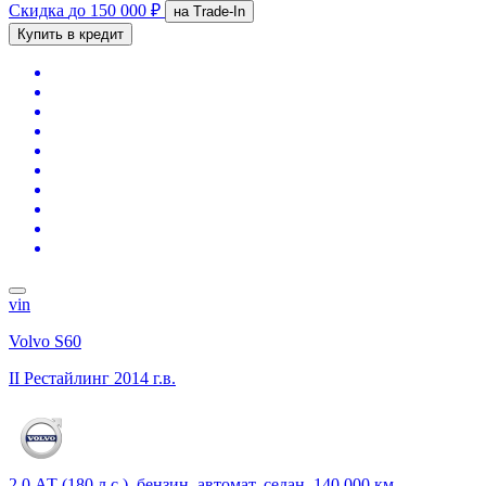
Скидка
до 150 000 ₽
на Trade-In
Купить в кредит
vin
Volvo S60
II Рестайлинг
2014 г.в.
2.0 АТ (180 л.с.), бензин, автомат, седан, 140 000 км,