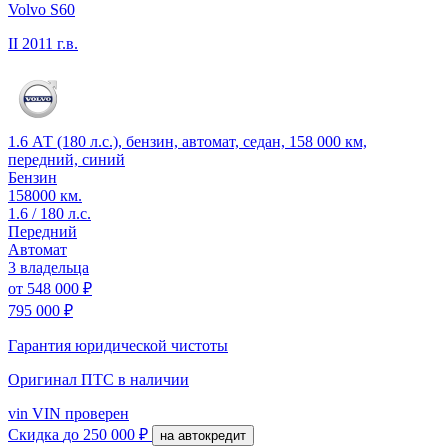
Volvo S60
II
2011 г.в.
1.6 АТ (180 л.с.), бензин, автомат, седан, 158 000 км,
передний, синий
Бензин
158000 км.
1.6 / 180 л.с.
Передний
Автомат
3 владельца
от
548 000 ₽
795 000 ₽
Гарантия юридической чистоты
Оригинал ПТС
в наличии
vin
VIN проверен
Скидка
до 250 000 ₽
на автокредит