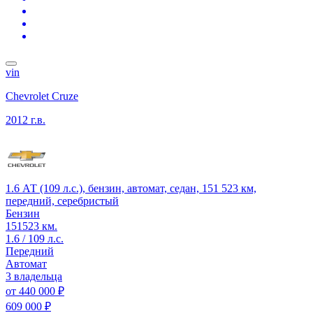
vin
Chevrolet Cruze
2012 г.в.
1.6 АТ (109 л.с.), бензин, автомат, седан, 151 523 км,
передний, серебристый
Бензин
151523 км.
1.6 / 109 л.с.
Передний
Автомат
3 владельца
от
440 000 ₽
609 000 ₽