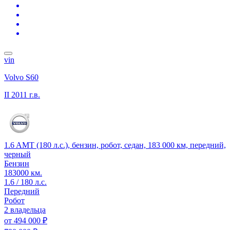
vin
Volvo S60
II
2011 г.в.
1.6 AMT (180 л.с.), бензин, робот, седан, 183 000 км, передний,
черный
Бензин
183000 км.
1.6 / 180 л.с.
Передний
Робот
2 владельца
от
494 000 ₽