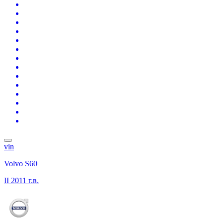
vin
Volvo S60
II
2011 г.в.