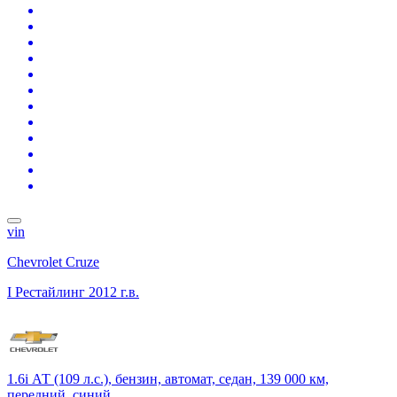
vin
Chevrolet Cruze
I Рестайлинг
2012 г.в.
1.6i АТ (109 л.с.), бензин, автомат, седан, 139 000 км,
передний, синий