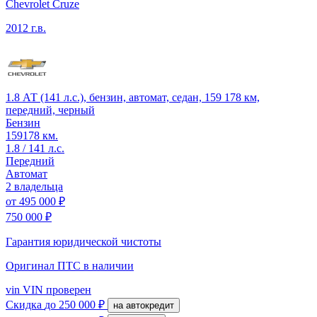
Chevrolet Cruze
2012 г.в.
1.8 АТ (141 л.с.), бензин, автомат, седан, 159 178 км,
передний, черный
Бензин
159178 км.
1.8 / 141 л.с.
Передний
Автомат
2 владельца
от
495 000 ₽
750 000 ₽
Гарантия юридической чистоты
Оригинал ПТС
в наличии
vin
VIN проверен
Скидка
до 250 000 ₽
на автокредит