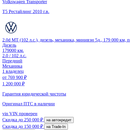
Volkswagen Transporter
T5 Рестайлинг
2010 г.в.
2.0d MT (102 л.с.), дизель, механика, минивэн 5д., 179 000 км,
Дизель
179000 км.
2.0 / 102 л.с.
Передний
Механика
1 владелец
от
769 900 ₽
1 200 000 ₽
Гарантия юридической чистоты
Оригинал ПТС
в наличии
vin
VIN проверен
Скидка
до 250 000 ₽
на автокредит
Скидка
до 150 000 ₽
на Trade-In