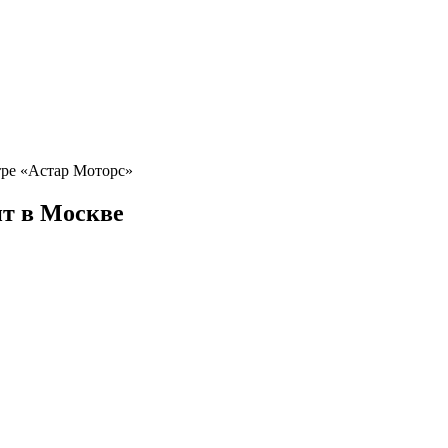
нтре «Астар Моторс»
ит
в Москве