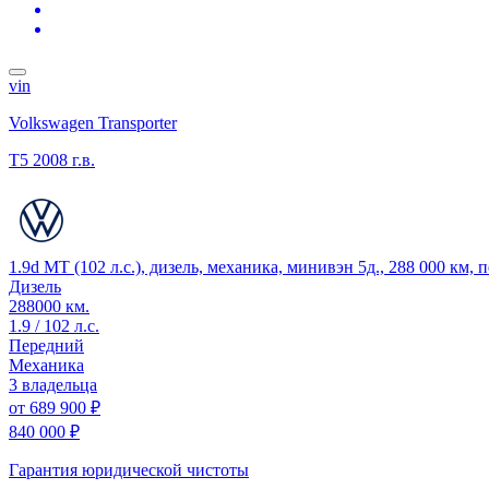
vin
Volkswagen Transporter
T5
2008 г.в.
1.9d MT (102 л.с.), дизель, механика, минивэн 5д., 288 000 км,
Дизель
288000 км.
1.9 / 102 л.с.
Передний
Механика
3 владельца
от
689 900 ₽
840 000 ₽
Гарантия юридической чистоты