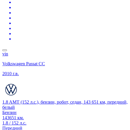
vin
Volkswagen Passat CC
2010 г.в.
1.8 AMT (152 л.с.), бензин, робот, седан, 143 651 км, передний,
белый
Бензин
143651 км.
1.8 / 152 л.с.
Передний