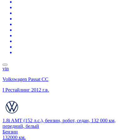
vin
Volkswagen Passat CC
I Рестайлинг
2012 г.в.
1.8i AMT (152 л.с.), бензин, робот, седан, 132 000 км,
передний, белый
Бензин
132000 км.