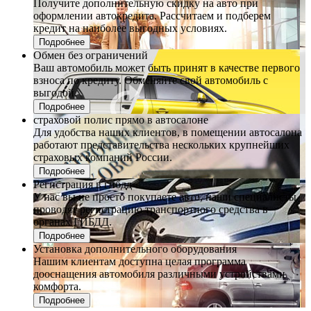
Получите дополнительную скидку на авто при
оформлении автокредита. Рассчитаем и подберем
кредит на наиболее выгодных условиях.
Подробнее
Обмен без ограничений
Ваш автомобиль может быть принят в качестве первого
взноса по кредиту. Обменяйте свой автомобиль с
выгодой.
Подробнее
страховой полис прямо в автосалоне
Для удобства наших клиентов, в помещении автосалона
работают представительства нескольких крупнейших
страховых компаний России.
Подробнее
Регистрация в гибдд
У нас вы не просто покупаете авто, наши специалисты
проводят регистрацию транспортного средства в
органах ГИБДД.
Подробнее
Установка дополнительного оборудования
Нашим клиентам доступна целая программа
дооснащения автомобиля различными устройствами
комфорта.
Подробнее