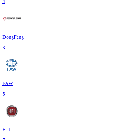
4
DongFeng
3
FAW
5
Fiat