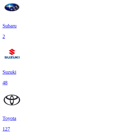
Subaru
2
Suzuki
48
Toyota
127