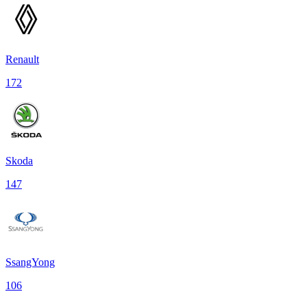
Renault
172
Skoda
147
SsangYong
106