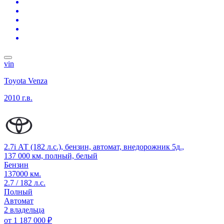
vin
Toyota Venza
2010 г.в.
2.7i АТ (182 л.с.), бензин, автомат, внедорожник 5д.,
137 000 км, полный, белый
Бензин
137000 км.
2.7 / 182 л.с.
Полный
Автомат
2 владельца
от
1 187 000 ₽