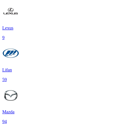
Lexus
9
Lifan
59
Mazda
94