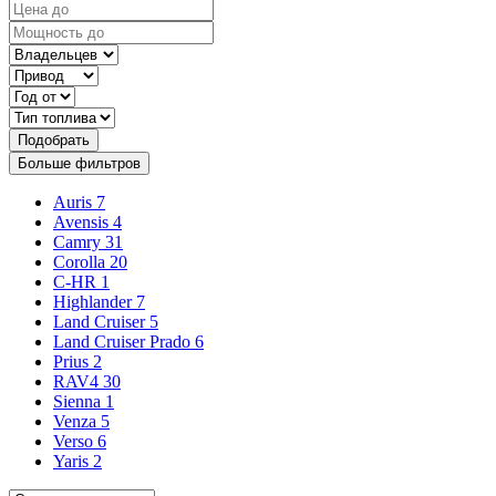
Подобрать
Больше фильтров
Auris
7
Avensis
4
Camry
31
Corolla
20
C-HR
1
Highlander
7
Land Cruiser
5
Land Cruiser Prado
6
Prius
2
RAV4
30
Sienna
1
Venza
5
Verso
6
Yaris
2