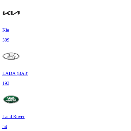
Kia
309
LADA (ВАЗ)
193
Land Rover
54