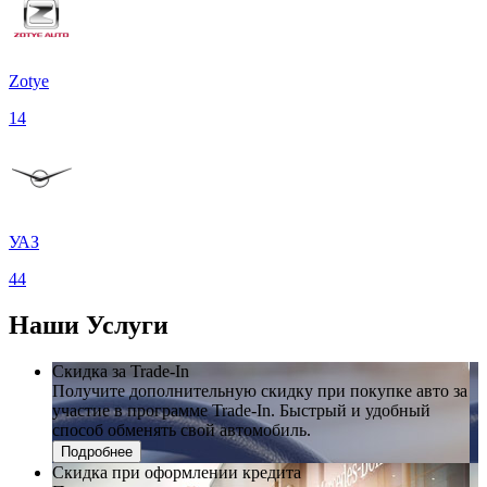
Zotye
14
УАЗ
44
Наши
Услуги
Скидка за Trade-In
Получите дополнительную скидку при покупке авто за
участие в программе Trade-In. Быстрый и удобный
способ обменять свой автомобиль.
Подробнее
Скидка при оформлении кредита