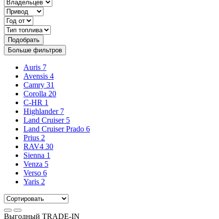
Подобрать
Больше фильтров
Auris
7
Avensis
4
Camry
31
Corolla
20
C-HR
1
Highlander
7
Land Cruiser
5
Land Cruiser Prado
6
Prius
2
RAV4
30
Sienna
1
Venza
5
Verso
6
Yaris
2
Выгодный
TRADE-IN