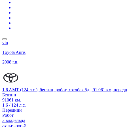
vin
Toyota Auris
2008 г.в.
1.6 AMT (124 л.с.), бензин, робот, хэтчбек 5д., 91 061 км, пере
Бензин
91061 км.
1.6 / 124 л.с.
Передний
Робот
3 владельца
от
445 000 ₽