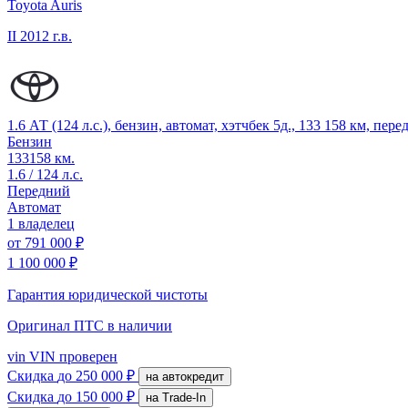
Toyota Auris
II
2012 г.в.
1.6 АТ (124 л.с.), бензин, автомат, хэтчбек 5д., 133 158 км, пер
Бензин
133158 км.
1.6 / 124 л.с.
Передний
Автомат
1 владелец
от
791 000 ₽
1 100 000 ₽
Гарантия юридической чистоты
Оригинал ПТС
в наличии
vin
VIN проверен
Скидка
до 250 000 ₽
на автокредит
Скидка
до 150 000 ₽
на Trade-In