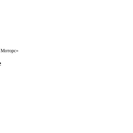
р Моторс»
е