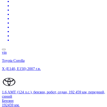
vin
Toyota Corolla
X (E140, E150)
2007 г.в.
1.6 AMT (124 л.с.), бензин, робот, седан, 192 459 км, передний,
синий
Бензин
192459 км.