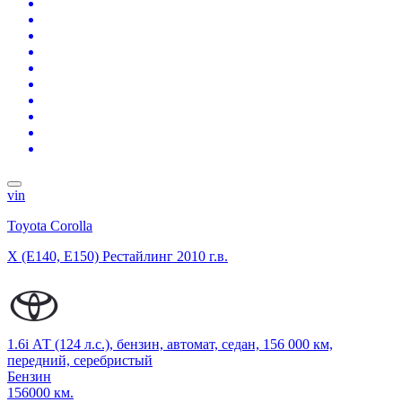
vin
Toyota Corolla
X (E140, E150) Рестайлинг
2010 г.в.
1.6i АТ (124 л.с.), бензин, автомат, седан, 156 000 км,
передний, серебристый
Бензин
156000 км.