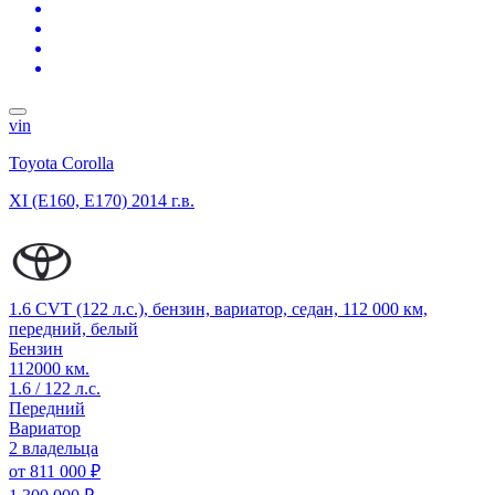
vin
Toyota Corolla
XI (E160, E170)
2014 г.в.
1.6 CVT (122 л.с.), бензин, вариатор, седан, 112 000 км,
передний, белый
Бензин
112000 км.
1.6 / 122 л.с.
Передний
Вариатор
2 владельца
от
811 000 ₽