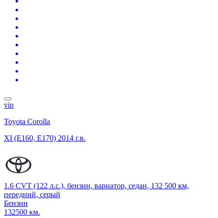
vin
Toyota Corolla
XI (E160, E170)
2014 г.в.
1.6 CVT (122 л.с.), бензин, вариатор, седан, 132 500 км,
передний, серый
Бензин
132500 км.