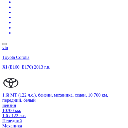
vin
Toyota Corolla
XI (E160, E170)
2013 г.в.
1.6i MT (122 л.с.), бензин, механика, седан, 10 700 км,
передний, белый
Бензин
10700 км.
1.6 / 122 л.с.
Передний
Механика