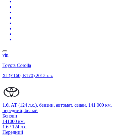
vin
Toyota Corolla
XI (E160, E170)
2012 г.в.
1.6i АТ (124 л.с.), бензин, автомат, седан, 141 000 км,
передний, белый
Бензин
141000 км.
1.6 / 124 л.с.
Передний