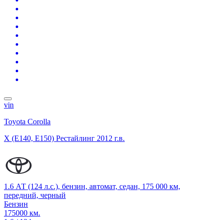
vin
Toyota Corolla
X (E140, E150) Рестайлинг
2012 г.в.
1.6 АТ (124 л.с.), бензин, автомат, седан, 175 000 км,
передний, черный
Бензин
175000 км.