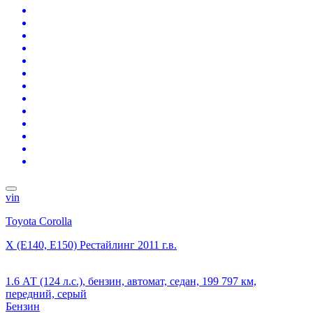
vin
Toyota Corolla
X (E140, E150) Рестайлинг
2011 г.в.
1.6 АТ (124 л.с.), бензин, автомат, седан, 199 797 км,
передний, серый
Бензин