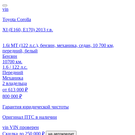
vin
Toyota Corolla
XI (E160, E170)
2013 г.в.
1.6i MT (122 л.с.), бензин, механика, седан, 10 700 км,
передний, белый
Бензин
10700 км.
1.6 / 122 л.с.
Передний
Механика
2 владельца
от
613 000 ₽
800 000 ₽
Гарантия юридической чистоты
Оригинал ПТС
в наличии
vin
VIN проверен
Скидка
до 250 000 ₽
на автокредит