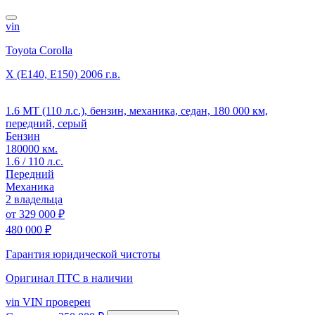
vin
Toyota Corolla
X (E140, E150)
2006 г.в.
1.6 MT (110 л.с.), бензин, механика, седан, 180 000 км,
передний, серый
Бензин
180000 км.
1.6 / 110 л.с.
Передний
Механика
2 владельца
от
329 000 ₽
480 000 ₽
Гарантия юридической чистоты
Оригинал ПТС
в наличии
vin
VIN проверен