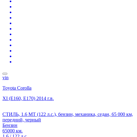
vin
Toyota Corolla
XI (E160, E170)
2014 г.в.
СТИЛЬ, 1.6 MT (122 л.с.), бензин, механика, седан, 65 000 км,
передний, черный
Бензин
65000 км.
1.6 / 122 л.с.