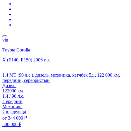
vin
Toyota Corolla
X (E140, E150)
2006 г.в.
1.4 MT (90 л.с.), дизель, механика, хэтчбек 5д., 122 000 км,
передний, серебристый
Дизель
122000 км.
1.4 / 90 л.с.
Передний
Механика
2 владельца
от
344 000 ₽
500 000 ₽