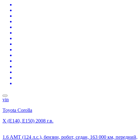
vin
Toyota Corolla
X (E140, E150)
2008 г.в.
1.6 AMT (124 л.с.), бензин, робот, седан, 163 000 км, передний,