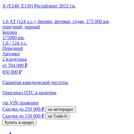
X (E140, E150) Рестайлинг
2012 г.в.
1.6 АТ (124 л.с.), бензин, автомат, седан, 175 000 км,
передний, черный
Бензин
175000 км.
1.6 / 124 л.с.
Передний
Автомат
2 владельца
от
594 000 ₽
850 000 ₽
Гарантия юридической чистоты
Оригинал ПТС
в наличии
vin
VIN проверен
Скидка
до 250 000 ₽
на автокредит
Скидка
до 150 000 ₽
на Trade-In
Купить в кредит