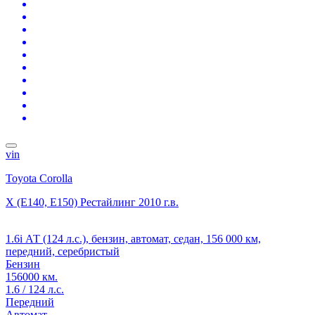
vin
Toyota Corolla
X (E140, E150) Рестайлинг
2010 г.в.
1.6i АТ (124 л.с.), бензин, автомат, седан, 156 000 км,
передний, серебристый
Бензин
156000 км.
1.6 / 124 л.с.
Передний
Автомат