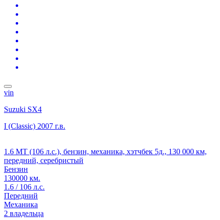
vin
Suzuki SX4
I (Classic)
2007 г.в.
1.6 MT (106 л.с.), бензин, механика, хэтчбек 5д., 130 000 км,
передний, серебристый
Бензин
130000 км.
1.6 / 106 л.с.
Передний
Механика
2 владельца