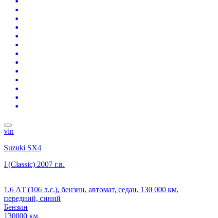
vin
Suzuki SX4
I (Classic)
2007 г.в.
1.6 АТ (106 л.с.), бензин, автомат, седан, 130 000 км,
передний, синий
Бензин
130000 км.