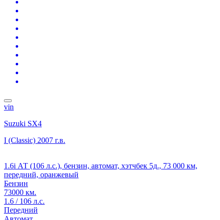
vin
Suzuki SX4
I (Classic)
2007 г.в.
1.6i АТ (106 л.с.), бензин, автомат, хэтчбек 5д., 73 000 км,
передний, оранжевый
Бензин
73000 км.
1.6 / 106 л.с.
Передний
Автомат