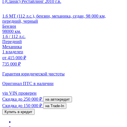
I (Classic) Рестайлинг
2010 г.в.
1.6 MT (112 л.с.), бензин, механика, седан, 98 000 км,
передний, черный
Бензин
98000 км.
1.6 / 112 л.с.
Передний
Механика
1 владелец
от
415 000 ₽
735 000 ₽
Гарантия юридической чистоты
Оригинал ПТС
в наличии
vin
VIN проверен
Скидка
до 250 000 ₽
на автокредит
Скидка
до 150 000 ₽
на Trade-In
Купить в кредит