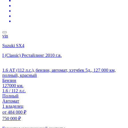
vin
Suzuki SX4
I (Classic) Рестайлинг
2010 г.в.
1.6 АТ (112 л.с.), бензин, автомат, хэтчбек 5д., 127 000 км,
полный, красный
Бензин
127000 км.
1.6 / 112 л.с.
Полный
Автомат
1 владелец
от
484 000 ₽
750 000 ₽