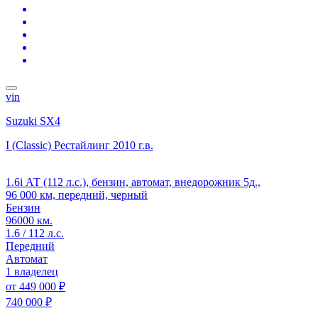
vin
Suzuki SX4
I (Classic) Рестайлинг
2010 г.в.
1.6i АТ (112 л.с.), бензин, автомат, внедорожник 5д.,
96 000 км, передний, черный
Бензин
96000 км.
1.6 / 112 л.с.
Передний
Автомат
1 владелец
от
449 000 ₽
740 000 ₽