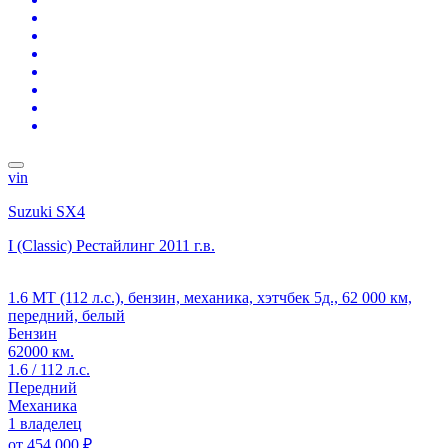
vin
Suzuki SX4
I (Classic) Рестайлинг
2011 г.в.
1.6 MT (112 л.с.), бензин, механика, хэтчбек 5д., 62 000 км,
передний, белый
Бензин
62000 км.
1.6 / 112 л.с.
Передний
Механика
1 владелец
от
454 000 ₽