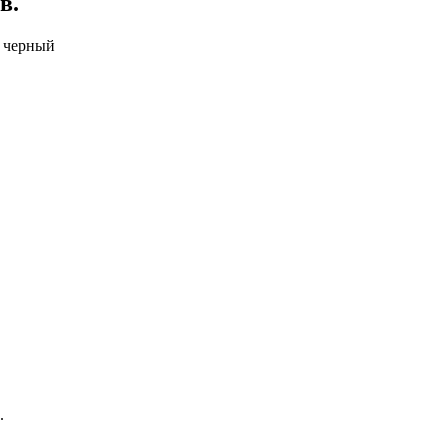
в.
, черный
.