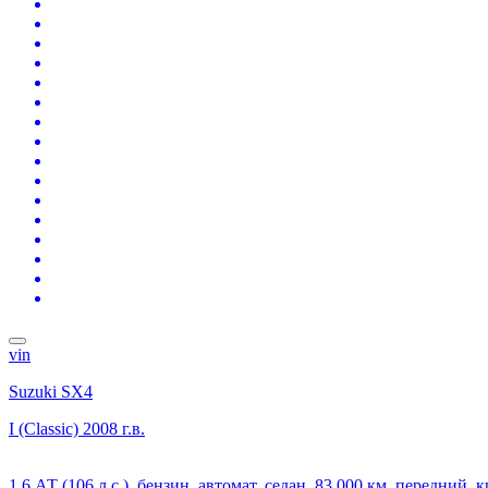
vin
Suzuki SX4
I (Classic)
2008 г.в.
1.6 АТ (106 л.с.), бензин, автомат, седан, 83 000 км, передний, 