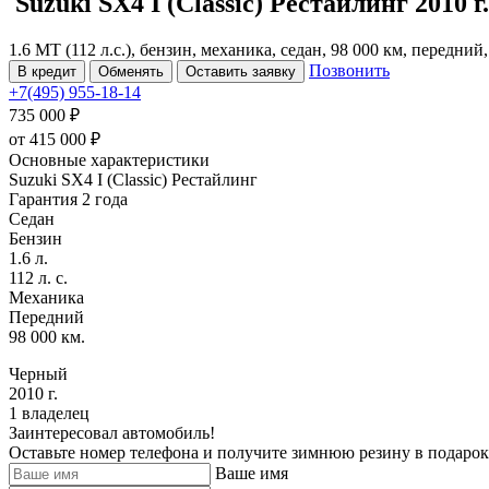
Suzuki SX4
I (Classic) Рестайлинг
2010 г.
1.6 MT (112 л.с.), бензин, механика, седан, 98 000 км, передний
Позвонить
В кредит
Обменять
Оставить заявку
+7(495) 955-18-14
735 000 ₽
от
415 000
₽
Основные характеристики
Suzuki SX4 I (Classic) Рестайлинг
Гарантия 2 года
Седан
Бензин
1.6 л.
112 л. с.
Механика
Передний
98 000 км.
Черный
2010 г.
1 владелец
Заинтересовал автомобиль!
Оставьте номер телефона и получите зимнюю резину в подарок
Ваше имя