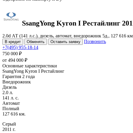
SsangYong Kyron
I Рестайлинг
201
2.0d АТ (141 л.с.), дизель, автомат, внедорожник 5д., 127 616 к
Позвонить
В кредит
Обменять
Оставить заявку
+7(495) 955-18-14
750 000 ₽
от
494 000
₽
Основные характеристики
SsangYong Kyron I Рестайлинг
Гарантия 2 года
Внедорожник
Дизель
2.0 л.
141 л. с.
Автомат
Полный
127 616 км.
Серый
2011 г.