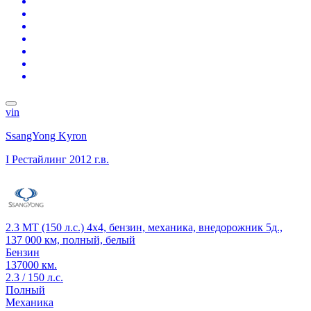
vin
SsangYong Kyron
I Рестайлинг
2012 г.в.
2.3 MT (150 л.с.) 4x4, бензин, механика, внедорожник 5д.,
137 000 км, полный, белый
Бензин
137000 км.
2.3 / 150 л.с.
Полный
Механика