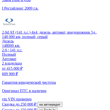
I Рестайлинг
2009 г.в.
2.0d AT (141 л.с.) 4x4, дизель, автомат, внедорожник 5д.,
148 000 км, полный, серый
Дизель
148000 км.
2.0 / 141 л.с.
Полный
Автомат
2 владельца
от
415 000 ₽
609 900 ₽
Гарантия юридической чистоты
Оригинал ПТС
в наличии
vin
VIN проверен
Скидка
до 250 000 ₽
на автокредит
Скидка
до 150 000 ₽