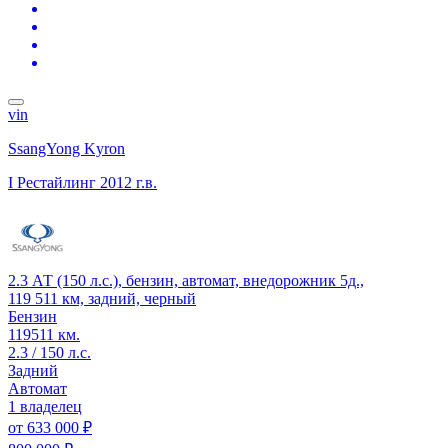
vin
SsangYong Kyron
I Рестайлинг
2012 г.в.
2.3 АТ (150 л.с.), бензин, автомат, внедорожник 5д.,
119 511 км, задний, черный
Бензин
119511 км.
2.3 / 150 л.с.
Задний
Автомат
1 владелец
от
633 000 ₽