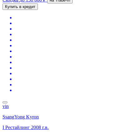
на Trade-In
Купить в кредит
vin
SsangYong Kyron
I Рестайлинг
2008 г.в.