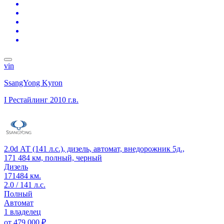
vin
SsangYong Kyron
I Рестайлинг
2010 г.в.
2.0d АТ (141 л.с.), дизель, автомат, внедорожник 5д.,
171 484 км, полный, черный
Дизель
171484 км.
2.0 / 141 л.с.
Полный
Автомат
1 владелец
от
479 000 ₽