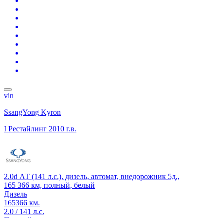
vin
SsangYong Kyron
I Рестайлинг
2010 г.в.
2.0d АТ (141 л.с.), дизель, автомат, внедорожник 5д.,
165 366 км, полный, белый
Дизель
165366 км.
2.0 / 141 л.с.