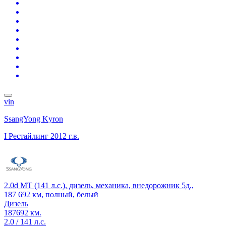
vin
SsangYong Kyron
I Рестайлинг
2012 г.в.
2.0d MT (141 л.с.), дизель, механика, внедорожник 5д.,
187 692 км, полный, белый
Дизель
187692 км.
2.0 / 141 л.с.