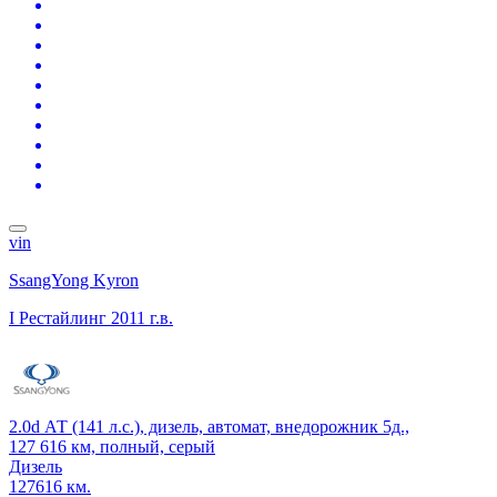
vin
SsangYong Kyron
I Рестайлинг
2011 г.в.
2.0d АТ (141 л.с.), дизель, автомат, внедорожник 5д.,
127 616 км, полный, серый
Дизель
127616 км.