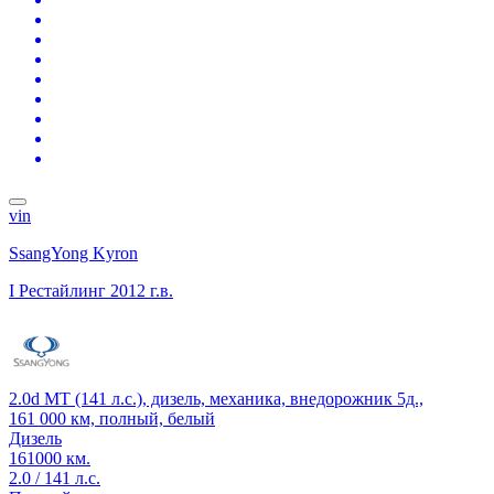
vin
SsangYong Kyron
I Рестайлинг
2012 г.в.
2.0d MT (141 л.с.), дизель, механика, внедорожник 5д.,
161 000 км, полный, белый
Дизель
161000 км.
2.0 / 141 л.с.