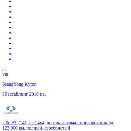
vin
SsangYong Kyron
I Рестайлинг
2010 г.в.
2.0d AT (141 л.с.) 4x4, дизель, автомат, внедорожник 5д.,
123 000 км, полный, серебристый