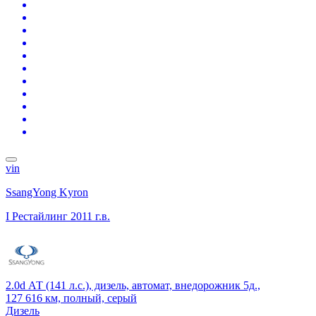
vin
SsangYong Kyron
I Рестайлинг
2011 г.в.
2.0d АТ (141 л.с.), дизель, автомат, внедорожник 5д.,
127 616 км, полный, серый
Дизель