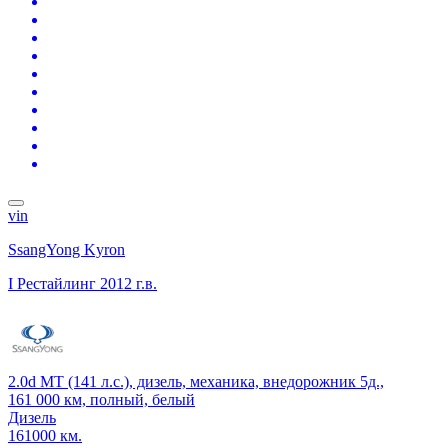
vin
SsangYong Kyron
I Рестайлинг
2012 г.в.
2.0d MT (141 л.с.), дизель, механика, внедорожник 5д.,
161 000 км, полный, белый
Дизель
161000 км.