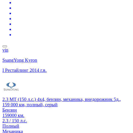
vin
SsangYong Kyron
I Рестайлинг
2014 г.в.
2.3 MT (150 л.с.) 4x4, бензин, механика, внедорожник 5д.,
159 000 км, полный, серый
Бензин
159000 км.
2.3 / 150 л.с.
Полный
Механика