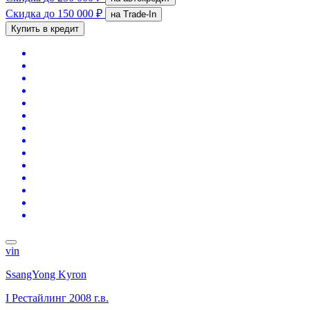
Скидка
до 150 000 ₽
на Trade-In
Купить в кредит
vin
SsangYong Kyron
I Рестайлинг
2008 г.в.