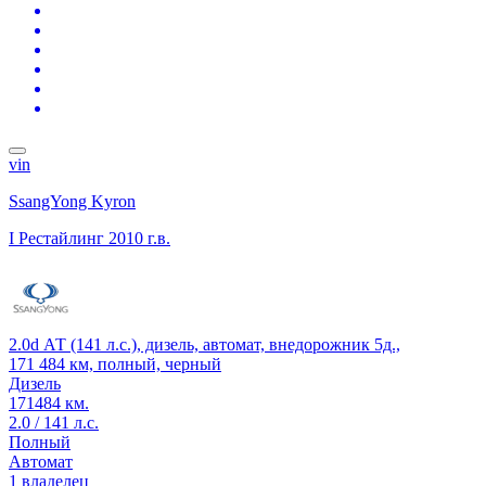
vin
SsangYong Kyron
I Рестайлинг
2010 г.в.
2.0d АТ (141 л.с.), дизель, автомат, внедорожник 5д.,
171 484 км, полный, черный
Дизель
171484 км.
2.0 / 141 л.с.
Полный
Автомат
1 владелец