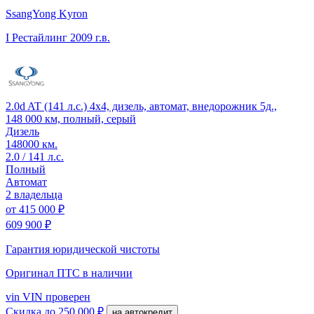
SsangYong Kyron
I Рестайлинг
2009 г.в.
2.0d AT (141 л.с.) 4x4, дизель, автомат, внедорожник 5д.,
148 000 км, полный, серый
Дизель
148000 км.
2.0 / 141 л.с.
Полный
Автомат
2 владельца
от
415 000 ₽
609 900 ₽
Гарантия юридической чистоты
Оригинал ПТС
в наличии
vin
VIN проверен
Скидка
до 250 000 ₽
на автокредит