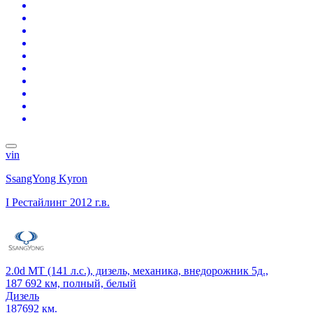
vin
SsangYong Kyron
I Рестайлинг
2012 г.в.
2.0d MT (141 л.с.), дизель, механика, внедорожник 5д.,
187 692 км, полный, белый
Дизель
187692 км.