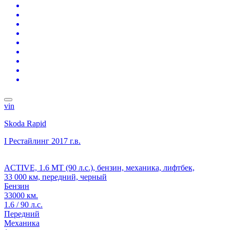
vin
Skoda Rapid
I Рестайлинг
2017 г.в.
ACTIVE, 1.6 MT (90 л.с.), бензин, механика, лифтбек,
33 000 км, передний, черный
Бензин
33000 км.
1.6 / 90 л.с.
Передний
Механика