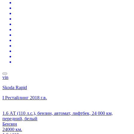
vin
Skoda Rapid
I Рестайлинг
2018 г.в.
1.6 АТ (110 л.с.), бензин, автомат, лифтбек, 24 000 км,
передний, белый
Бензин
24000 км.