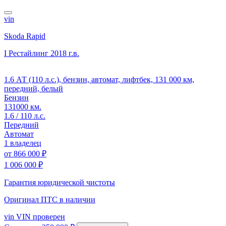
vin
Skoda Rapid
I Рестайлинг
2018 г.в.
1.6 АТ (110 л.с.), бензин, автомат, лифтбек, 131 000 км,
передний, белый
Бензин
131000 км.
1.6 / 110 л.с.
Передний
Автомат
1 владелец
от
866 000 ₽
1 006 000 ₽
Гарантия юридической чистоты
Оригинал ПТС
в наличии
vin
VIN проверен