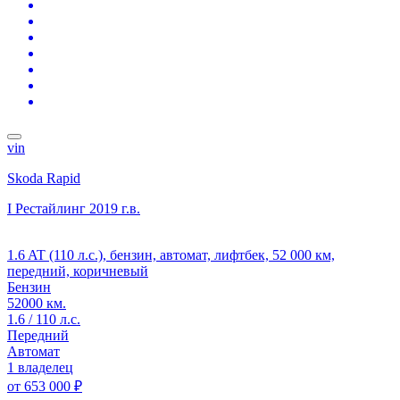
vin
Skoda Rapid
I Рестайлинг
2019 г.в.
1.6 AT (110 л.с.), бензин, автомат, лифтбек, 52 000 км,
передний, коричневый
Бензин
52000 км.
1.6 / 110 л.с.
Передний
Автомат
1 владелец
от
653 000 ₽