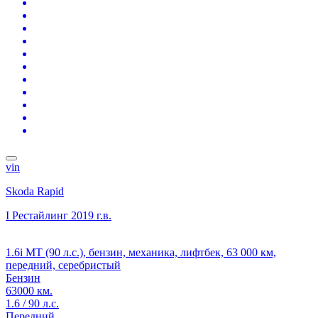
vin
Skoda Rapid
I Рестайлинг
2019 г.в.
1.6i MT (90 л.с.), бензин, механика, лифтбек, 63 000 км,
передний, серебристый
Бензин
63000 км.
1.6 / 90 л.с.
Передний