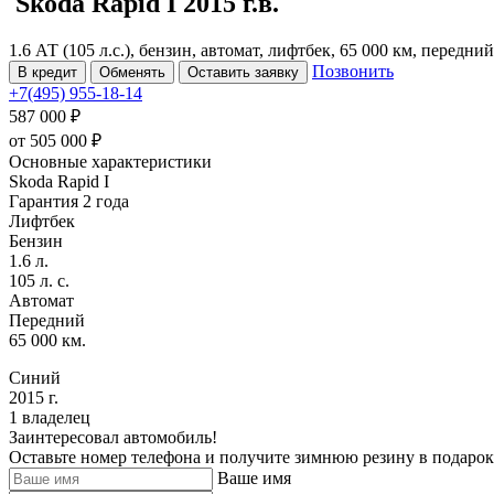
Skoda Rapid
I
2015 г.в.
1.6 АТ (105 л.с.), бензин, автомат, лифтбек, 65 000 км, передни
Позвонить
В кредит
Обменять
Оставить заявку
+7(495) 955-18-14
587 000 ₽
от
505 000
₽
Основные характеристики
Skoda Rapid I
Гарантия 2 года
Лифтбек
Бензин
1.6 л.
105 л. с.
Автомат
Передний
65 000 км.
Синий
2015 г.
1 владелец
Заинтересовал автомобиль!
Оставьте номер телефона и получите зимнюю резину в подарок
Ваше имя