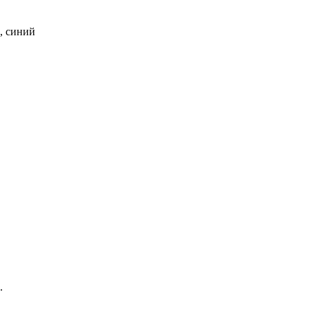
й, синий
.