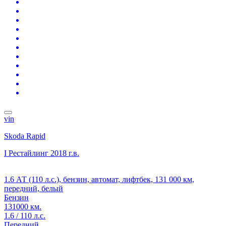
vin
Skoda Rapid
I Рестайлинг
2018 г.в.
1.6 АТ (110 л.с.), бензин, автомат, лифтбек, 131 000 км,
передний, белый
Бензин
131000 км.
1.6 / 110 л.с.
Передний