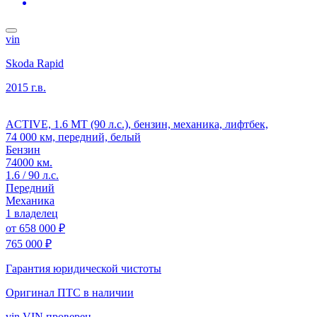
vin
Skoda Rapid
2015 г.в.
ACTIVE, 1.6 MT (90 л.с.), бензин, механика, лифтбек,
74 000 км, передний, белый
Бензин
74000 км.
1.6 / 90 л.с.
Передний
Механика
1 владелец
от
658 000 ₽
765 000 ₽
Гарантия юридической чистоты
Оригинал ПТС
в наличии
vin
VIN проверен