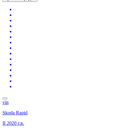
vin
Skoda Rapid
II
2020 г.в.