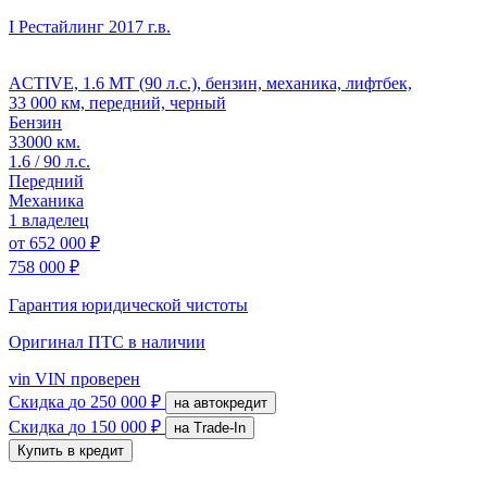
I Рестайлинг
2017 г.в.
ACTIVE, 1.6 MT (90 л.с.), бензин, механика, лифтбек,
33 000 км, передний, черный
Бензин
33000 км.
1.6 / 90 л.с.
Передний
Механика
1 владелец
от
652 000 ₽
758 000 ₽
Гарантия юридической чистоты
Оригинал ПТС
в наличии
vin
VIN проверен
Скидка
до 250 000 ₽
на автокредит
Скидка
до 150 000 ₽
на Trade-In
Купить в кредит