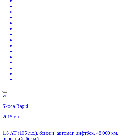
vin
Skoda Rapid
2015 г.в.
1.6 АТ (105 л.с.), бензин, автомат, лифтбек, 48 000 км,
передний, белый