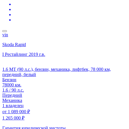
vin
Skoda Rapid
I Рестайлинг
2019 г.в.
1.6 MT (90 л.с.), бензин, механика, лифтбек, 78 000 км,
передний, белый
Бензин
78000 км.
1.6 / 90 л.с.
Передний
Механика
1 владелец
от
1 089 000 ₽
1 265 000 ₽
Гарантия юридической чистоты