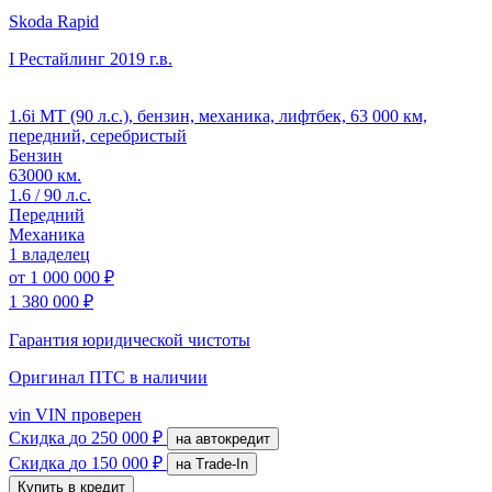
Skoda Rapid
I Рестайлинг
2019 г.в.
1.6i MT (90 л.с.), бензин, механика, лифтбек, 63 000 км,
передний, серебристый
Бензин
63000 км.
1.6 / 90 л.с.
Передний
Механика
1 владелец
от
1 000 000 ₽
1 380 000 ₽
Гарантия юридической чистоты
Оригинал ПТС
в наличии
vin
VIN проверен
Скидка
до 250 000 ₽
на автокредит
Скидка
до 150 000 ₽
на Trade-In
Купить в кредит