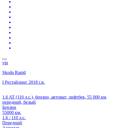
vin
Skoda Rapid
I Рестайлинг
2018 г.в.
1.6 AT (110 л.с.), бензин, автомат, лифтбек, 55 000 км,
передний, белый
Бензин
55000 км.
1.6 / 110 л.с.
Передний
Автомат