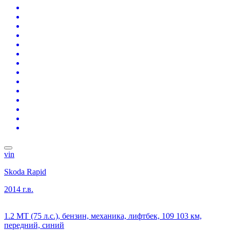
vin
Skoda Rapid
2014 г.в.
1.2 MT (75 л.с.), бензин, механика, лифтбек, 109 103 км,
передний, синий