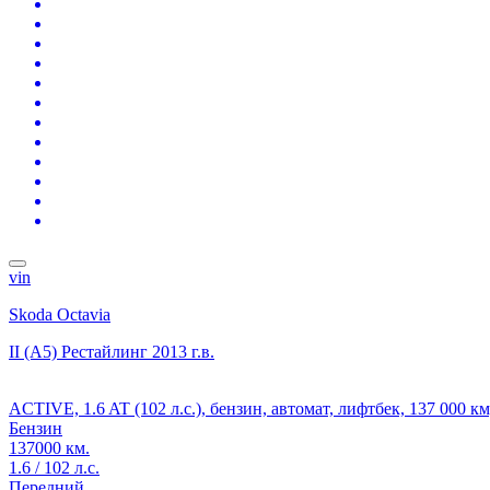
vin
Skoda Octavia
II (A5) Рестайлинг
2013 г.в.
ACTIVE, 1.6 AT (102 л.с.), бензин, автомат, лифтбек, 137 000 к
Бензин
137000 км.
1.6 / 102 л.с.
Передний