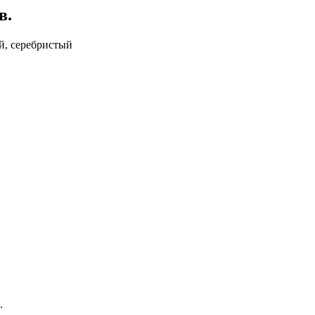
в.
ий, серебристый
.