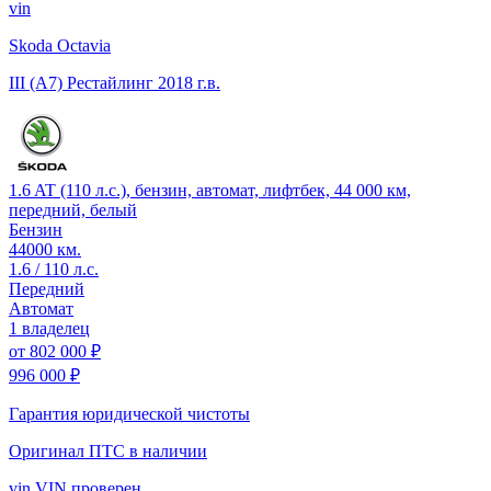
vin
Skoda Octavia
III (A7) Рестайлинг
2018 г.в.
1.6 AT (110 л.с.), бензин, автомат, лифтбек, 44 000 км,
передний, белый
Бензин
44000 км.
1.6 / 110 л.с.
Передний
Автомат
1 владелец
от
802 000 ₽
996 000 ₽
Гарантия юридической чистоты
Оригинал ПТС
в наличии
vin
VIN проверен