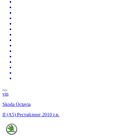
vin
Skoda Octavia
II (A5) Рестайлинг
2010 г.в.