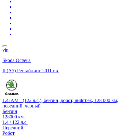
vin
Skoda Octavia
II (A5) Рестайлинг
2011 г.в.
1.4i AMT (122 л.с.), бензин, робот, лифтбек, 128 000 км,
передний, черный
Бензин
128000 км.
1.4 / 122 л.с.
Передний
Робот