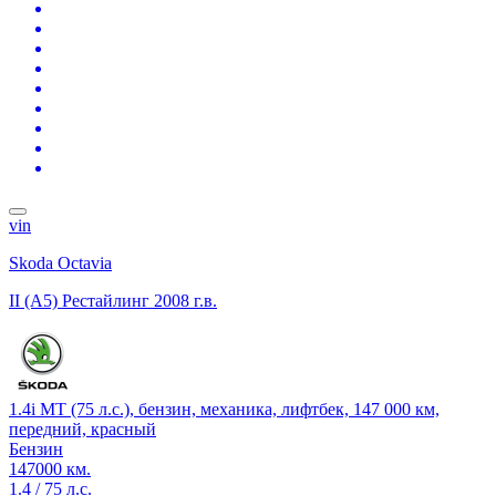
vin
Skoda Octavia
II (A5) Рестайлинг
2008 г.в.
1.4i MT (75 л.с.), бензин, механика, лифтбек, 147 000 км,
передний, красный
Бензин
147000 км.
1.4 / 75 л.с.