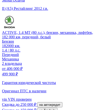
Skoda Octavia
II (A5) Рестайлинг
2012 г.в.
ACTIVE, 1.4 MT (80 л.с.), бензин, механика, лифтбек,
182 000 км, передний, белый
Бензин
182000 км.
1.4 / 80 л.с.
Передний
Механика
2 владельца
от
406 000 ₽
499 900 ₽
Гарантия юридической чистоты
Оригинал ПТС
в наличии
vin
VIN проверен
Скидка
до 250 000 ₽
на автокредит