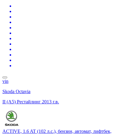
vin
Skoda Octavia
II (A5) Рестайлинг
2013 г.в.
ACTIVE, 1.6 AT (102 л.с.), бензин, автомат, лифтбек,