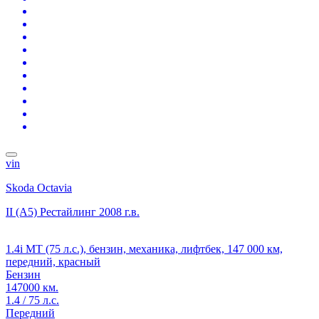
vin
Skoda Octavia
II (A5) Рестайлинг
2008 г.в.
1.4i MT (75 л.с.), бензин, механика, лифтбек, 147 000 км,
передний, красный
Бензин
147000 км.
1.4 / 75 л.с.
Передний