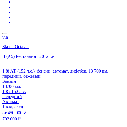
vin
Skoda Octavia
II (A5) Рестайлинг
2012 г.в.
1.8i АТ (152 л.с.), бензин, автомат, лифтбек, 13 700 км,
передний, бежевый
Бензин
13700 км.
1.8 / 152 л.с.
Передний
Автомат
1 владелец
от
450 000 ₽
702 000 ₽