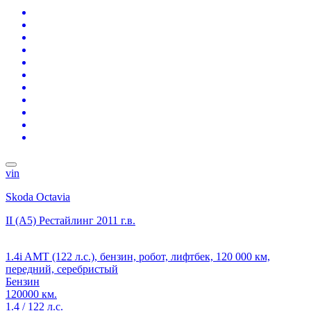
vin
Skoda Octavia
II (A5) Рестайлинг
2011 г.в.
1.4i AMT (122 л.с.), бензин, робот, лифтбек, 120 000 км,
передний, серебристый
Бензин
120000 км.
1.4 / 122 л.с.