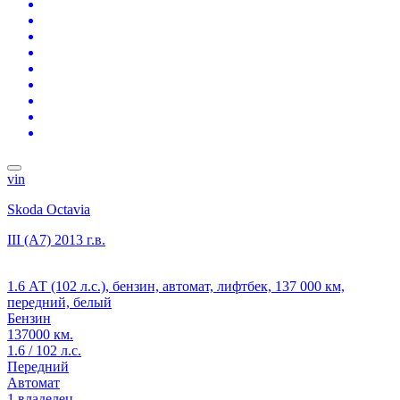
vin
Skoda Octavia
III (A7)
2013 г.в.
1.6 АТ (102 л.с.), бензин, автомат, лифтбек, 137 000 км,
передний, белый
Бензин
137000 км.
1.6 / 102 л.с.
Передний
Автомат
1 владелец