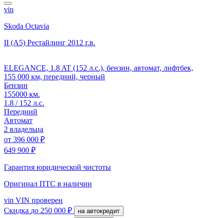
vin
Skoda Octavia
II (A5) Рестайлинг
2012 г.в.
ELEGANCE, 1.8 AT (152 л.с.), бензин, автомат, лифтбек,
155 000 км, передний, черный
Бензин
155000 км.
1.8 / 152 л.с.
Передний
Автомат
2 владельца
от
396 000 ₽
649 900 ₽
Гарантия юридической чистоты
Оригинал ПТС
в наличии
vin
VIN проверен
Скидка
до 250 000 ₽
на автокредит