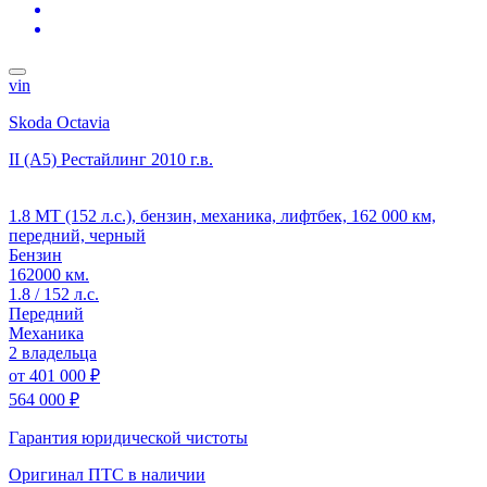
vin
Skoda Octavia
II (A5) Рестайлинг
2010 г.в.
1.8 MT (152 л.с.), бензин, механика, лифтбек, 162 000 км,
передний, черный
Бензин
162000 км.
1.8 / 152 л.с.
Передний
Механика
2 владельца
от
401 000 ₽
564 000 ₽
Гарантия юридической чистоты
Оригинал ПТС
в наличии