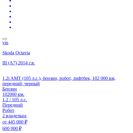
vin
Skoda Octavia
III (A7)
2014 г.в.
1.2i AMT (105 л.с.), бензин, робот, лифтбек, 102 000 км,
передний, черный
Бензин
102000 км.
1.2 / 105 л.с.
Передний
Робот
2 владельца
от
445 000 ₽
600 000 ₽