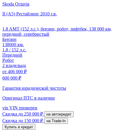
Skoda Octavia
II (A5) Рестайлинг
2010 г.в.
1.8 AMT (152 л.с.), бензин, робот, лифтбек, 138 000 км,
передний, серебристый
Бензин
138000 км.
1.8 / 152 л.с.
Передний
Робот
2 владельца
от
406 000 ₽
600 000 ₽
Гарантия юридической чистоты
Оригинал ПТС
в наличии
vin
VIN проверен
Скидка
до 250 000 ₽
на автокредит
Скидка
до 150 000 ₽
на Trade-In
Купить в кредит