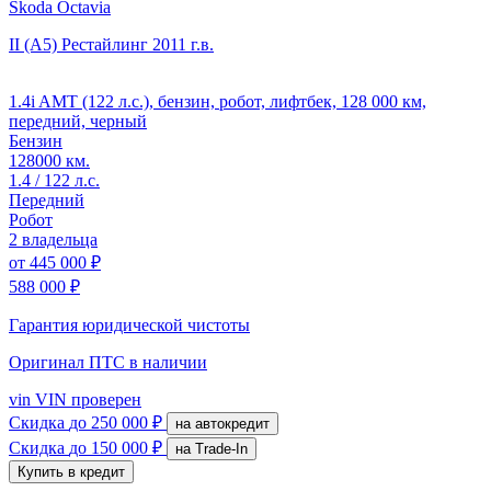
Skoda Octavia
II (A5) Рестайлинг
2011 г.в.
1.4i AMT (122 л.с.), бензин, робот, лифтбек, 128 000 км,
передний, черный
Бензин
128000 км.
1.4 / 122 л.с.
Передний
Робот
2 владельца
от
445 000 ₽
588 000 ₽
Гарантия юридической чистоты
Оригинал ПТС
в наличии
vin
VIN проверен
Скидка
до 250 000 ₽
на автокредит
Скидка
до 150 000 ₽
на Trade-In
Купить в кредит