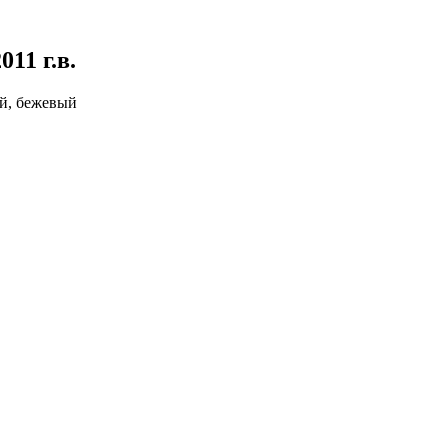
011 г.в.
ний, бежевый