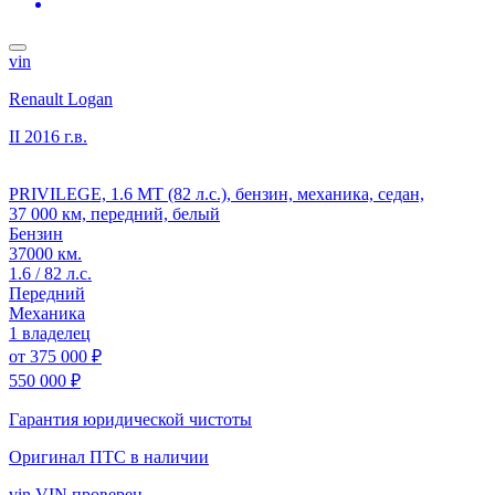
vin
Renault Logan
II
2016 г.в.
PRIVILEGE, 1.6 MT (82 л.с.), бензин, механика, седан,
37 000 км, передний, белый
Бензин
37000 км.
1.6 / 82 л.с.
Передний
Механика
1 владелец
от
375 000 ₽
550 000 ₽
Гарантия юридической чистоты
Оригинал ПТС
в наличии
vin
VIN проверен