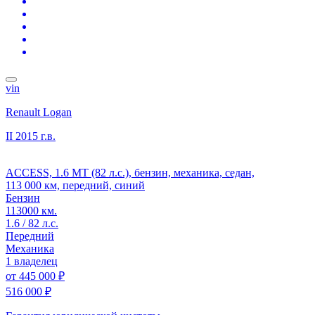
vin
Renault Logan
II
2015 г.в.
ACCESS, 1.6 MT (82 л.с.), бензин, механика, седан,
113 000 км, передний, синий
Бензин
113000 км.
1.6 / 82 л.с.
Передний
Механика
1 владелец
от
445 000 ₽
516 000 ₽