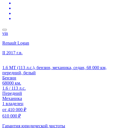
vin
Renault Logan
II
2017 г.в.
1.6 MT (113 л.с.), бензин, механика, седан, 68 000 км,
передний, белый
Бензин
68000 км.
1.6 / 113 л.с.
Передний
Механика
1 владелец
от
410 000 ₽
610 000 ₽
Гарантия юридической чистоты