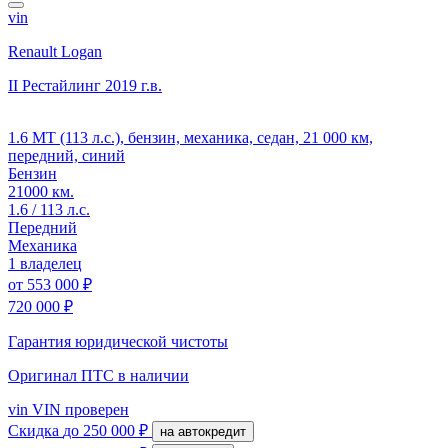
vin
Renault Logan
II Рестайлинг
2019 г.в.
1.6 MT (113 л.с.), бензин, механика, седан, 21 000 км,
передний, синий
Бензин
21000 км.
1.6 / 113 л.с.
Передний
Механика
1 владелец
от
553 000 ₽
720 000 ₽
Гарантия юридической чистоты
Оригинал ПТС
в наличии
vin
VIN проверен
Скидка
до 250 000 ₽
на автокредит