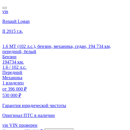
vin
Renault Logan
II
2015 г.в.
1.6 MT (102 л.с.), бензин, механика, седан, 194 734 км,
передний, белый
Бензин
194734 км.
1.6 / 102 л.с.
Передний
Механика
1 владелец
от
396 000 ₽
530 000 ₽
Гарантия юридической чистоты
Оригинал ПТС
в наличии
vin
VIN проверен