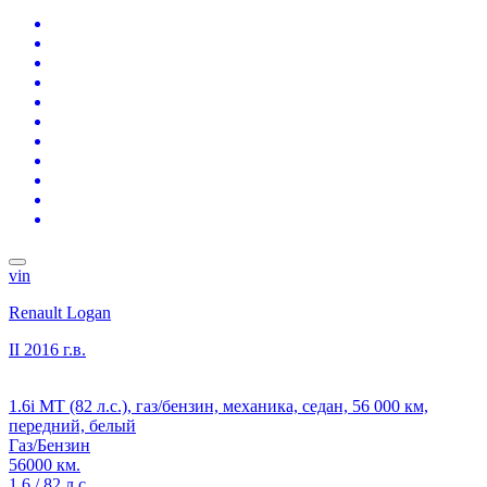
vin
Renault Logan
II
2016 г.в.
1.6i MT (82 л.с.), газ/бензин, механика, седан, 56 000 км,
передний, белый
Газ/Бензин
56000 км.
1.6 / 82 л.с.