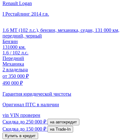
Renault Logan
I Рестайлинг
2014 г.в.
1.6 MT (102 л.с.), бензин, механика, седан, 131 000 км,
передний, черный
Бензин
131000 км.
1.6 / 102 л.с.
Передний
Механика
2 владельца
от
350 000 ₽
490 000 ₽
Гарантия юридической чистоты
Оригинал ПТС
в наличии
vin
VIN проверен
Скидка
до 250 000 ₽
на автокредит
Скидка
до 150 000 ₽
на Trade-In
Купить в кредит