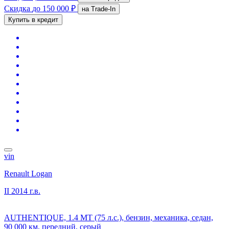
Скидка
до 150 000 ₽
на Trade-In
Купить в кредит
vin
Renault Logan
II
2014 г.в.
AUTHENTIQUE, 1.4 MT (75 л.с.), бензин, механика, седан,
90 000 км, передний, серый