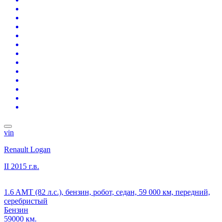
vin
Renault Logan
II
2015 г.в.
1.6 AMT (82 л.с.), бензин, робот, седан, 59 000 км, передний,
серебристый
Бензин
59000 км.