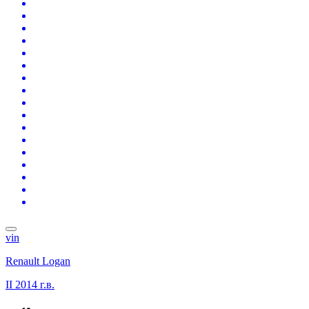
vin
Renault Logan
II
2014 г.в.