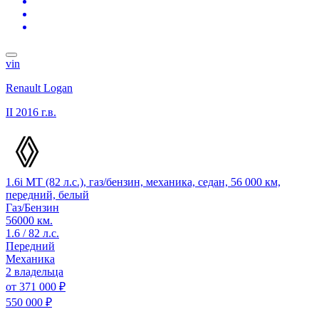
vin
Renault Logan
II
2016 г.в.
1.6i MT (82 л.с.), газ/бензин, механика, седан, 56 000 км,
передний, белый
Газ/Бензин
56000 км.
1.6 / 82 л.с.
Передний
Механика
2 владельца
от
371 000 ₽
550 000 ₽