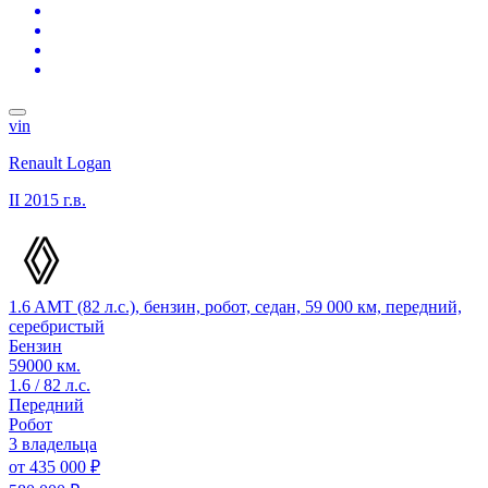
vin
Renault Logan
II
2015 г.в.
1.6 AMT (82 л.с.), бензин, робот, седан, 59 000 км, передний,
серебристый
Бензин
59000 км.
1.6 / 82 л.с.
Передний
Робот
3 владельца
от
435 000 ₽