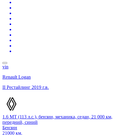
vin
Renault Logan
II Рестайлинг
2019 г.в.
1.6 MT (113 л.с.), бензин, механика, седан, 21 000 км,
передний, синий
Бензин
21000 км.