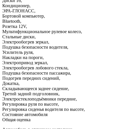
Диски 16
,
Кондиционер
,
ЭРА-ГЛОНАСС
,
Бортовой компьютер
,
Bluetooth
,
Розетка 12V
,
Мультифункциональное рулевое колесо
,
Стальные диски
,
Электрообогрев зеркал
,
Подушка безопасности водителя
,
Усилитель руля
,
Накладки на пороги
,
Электропривод зеркал
,
Электрообогрев лобового стекла
,
Подушка безопасности пассажира
,
Подогрев передних сидений
,
Докатка
,
Складывающееся заднее сидение
,
Третий задний подголовник
,
Электростеклоподъёмники передние
,
Регулировка руля по высоте
,
Регулировка сиденья водителя по высоте
,
Состояние автомобиля
Общая оценка