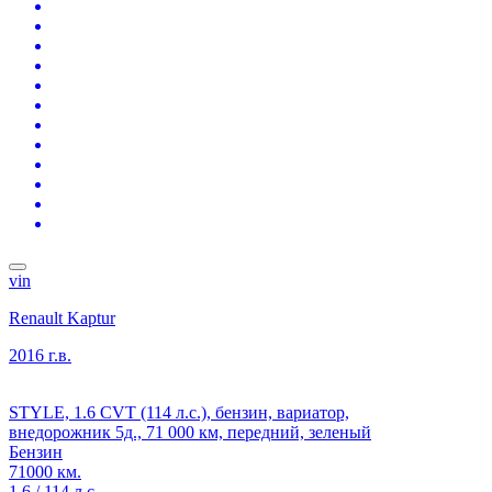
vin
Renault Kaptur
2016 г.в.
STYLE, 1.6 CVT (114 л.с.), бензин, вариатор,
внедорожник 5д., 71 000 км, передний, зеленый
Бензин
71000 км.
1.6 / 114 л.с.