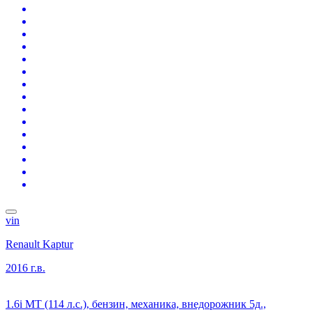
vin
Renault Kaptur
2016 г.в.
1.6i MT (114 л.с.), бензин, механика, внедорожник 5д.,