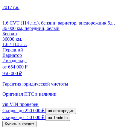
2017 г.в.
1.6 CVT (114 л.с.), бензин, вариатор, внедорожник 5д.,
36 000 км, передний, белый
Бензин
36000 км.
1.6 / 114 л.с.
Передний
Вариатор
2 владельца
от
654 000 ₽
950 000 ₽
Гарантия юридической чистоты
Оригинал ПТС
в наличии
vin
VIN проверен
Скидка
до 250 000 ₽
на автокредит
Скидка
до 150 000 ₽
на Trade-In
Купить в кредит