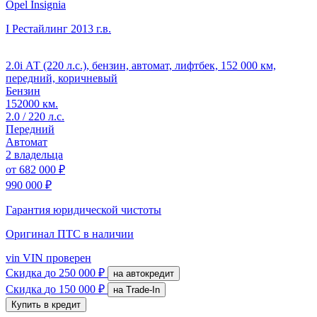
Opel Insignia
I Рестайлинг
2013 г.в.
2.0i АТ (220 л.с.), бензин, автомат, лифтбек, 152 000 км,
передний, коричневый
Бензин
152000 км.
2.0 / 220 л.с.
Передний
Автомат
2 владельца
от
682 000 ₽
990 000 ₽
Гарантия юридической чистоты
Оригинал ПТС
в наличии
vin
VIN проверен
Скидка
до 250 000 ₽
на автокредит
Скидка
до 150 000 ₽
на Trade-In
Купить в кредит