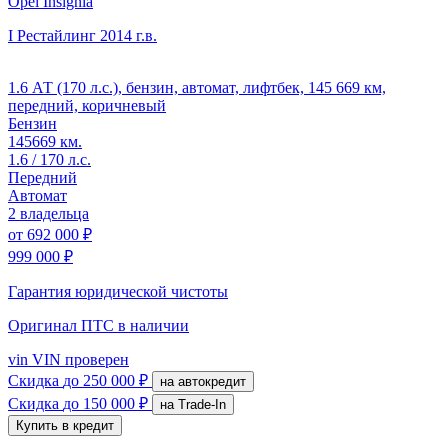
Opel Insignia
I Рестайлинг
2014 г.в.
1.6 АТ (170 л.с.), бензин, автомат, лифтбек, 145 669 км,
передний, коричневый
Бензин
145669 км.
1.6 / 170 л.с.
Передний
Автомат
2 владельца
от
692 000 ₽
999 000 ₽
Гарантия юридической чистоты
Оригинал ПТС
в наличии
vin
VIN проверен
Скидка
до 250 000 ₽
на автокредит
Скидка
до 150 000 ₽
на Trade-In
Купить в кредит