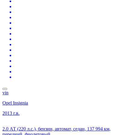
vin
Opel Insignia
2013 г.в.
2.0 АТ (220 л.с.), бензин, автомат, седан, 137 994 км,
передний, фиолетовый