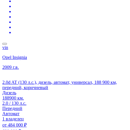
vin
Opel Insignia
2009 г.в.
2.0d AT (130 л.с.), дизель, автомат, универсал, 188 900 км,
передний, коричневый
Дизель
188900 км.
2.0 / 130 л.с.
Передний
Автомат
1 владелец
от
484 000 ₽