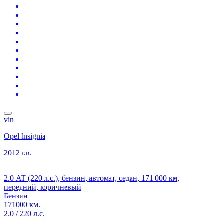
vin
Opel Insignia
2012 г.в.
2.0 АТ (220 л.с.), бензин, автомат, седан, 171 000 км,
передний, коричневый
Бензин
171000 км.
2.0 / 220 л.с.