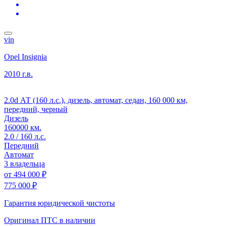
vin
Opel Insignia
2010 г.в.
2.0d АТ (160 л.с.), дизель, автомат, седан, 160 000 км,
передний, черный
Дизель
160000 км.
2.0 / 160 л.с.
Передний
Автомат
3 владельца
от
494 000 ₽
775 000 ₽
Гарантия юридической чистоты
Оригинал ПТС
в наличии