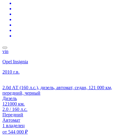
vin
Opel Insignia
2010 г.в.
2.0d АТ (160 л.с.), дизель, автомат, седан, 121 000 км,
передний, черный
Дизель
121000 км.
2.0 / 160 л.с.
Передний
Автомат
1 владелец
от
544 000 ₽