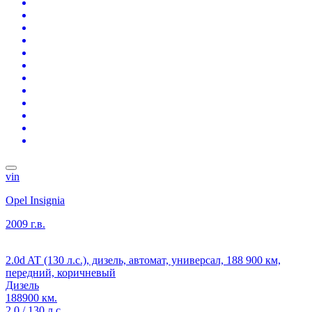
vin
Opel Insignia
2009 г.в.
2.0d AT (130 л.с.), дизель, автомат, универсал, 188 900 км,
передний, коричневый
Дизель
188900 км.
2.0 / 130 л.с.