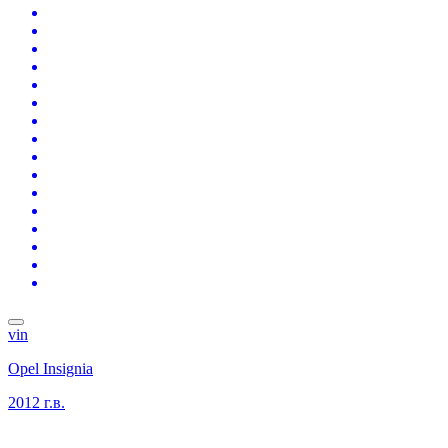
vin
Opel Insignia
2012 г.в.