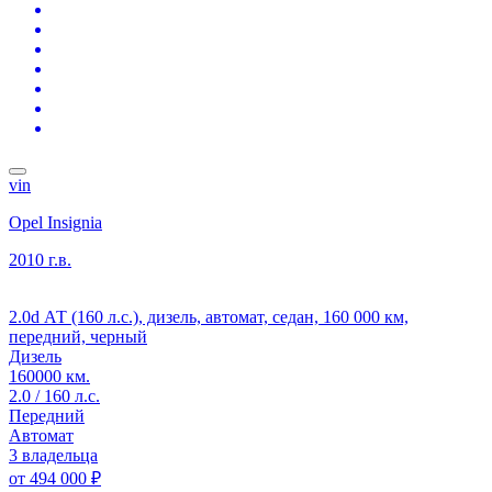
vin
Opel Insignia
2010 г.в.
2.0d АТ (160 л.с.), дизель, автомат, седан, 160 000 км,
передний, черный
Дизель
160000 км.
2.0 / 160 л.с.
Передний
Автомат
3 владельца
от
494 000 ₽