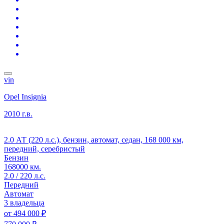
vin
Opel Insignia
2010 г.в.
2.0 АТ (220 л.с.), бензин, автомат, седан, 168 000 км,
передний, серебристый
Бензин
168000 км.
2.0 / 220 л.с.
Передний
Автомат
3 владельца
от
494 000 ₽