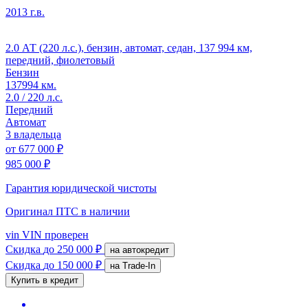
2013 г.в.
2.0 АТ (220 л.с.), бензин, автомат, седан, 137 994 км,
передний, фиолетовый
Бензин
137994 км.
2.0 / 220 л.с.
Передний
Автомат
3 владельца
от
677 000 ₽
985 000 ₽
Гарантия юридической чистоты
Оригинал ПТС
в наличии
vin
VIN проверен
Скидка
до 250 000 ₽
на автокредит
Скидка
до 150 000 ₽
на Trade-In
Купить в кредит