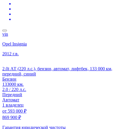
vin
Opel Insignia
2012 г.в.
2.0i АТ (220 л.с.), бензин, автомат, лифтбек, 133 000 км,
передний, синий
Бензин
133000 км.
2.0 / 220 л.с.
Передний
Автомат
1 владелец
от
593 000 ₽
869 900 ₽
Гарантия юридической чистоты