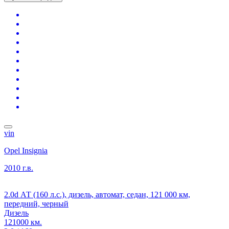
vin
Opel Insignia
2010 г.в.
2.0d АТ (160 л.с.), дизель, автомат, седан, 121 000 км,
передний, черный
Дизель
121000 км.