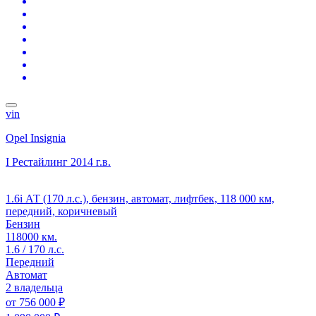
vin
Opel Insignia
I Рестайлинг
2014 г.в.
1.6i АТ (170 л.с.), бензин, автомат, лифтбек, 118 000 км,
передний, коричневый
Бензин
118000 км.
1.6 / 170 л.с.
Передний
Автомат
2 владельца
от
756 000 ₽