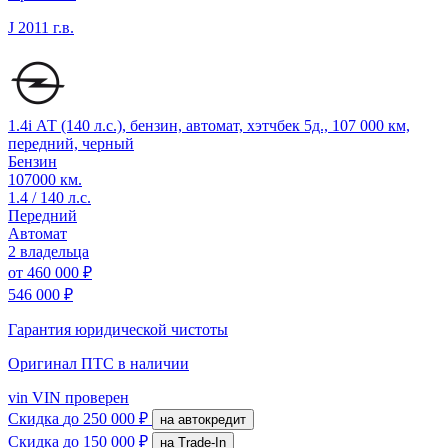
J
2011 г.в.
1.4i АТ (140 л.с.), бензин, автомат, хэтчбек 5д., 107 000 км,
передний, черный
Бензин
107000 км.
1.4 / 140 л.с.
Передний
Автомат
2 владельца
от
460 000 ₽
546 000 ₽
Гарантия юридической чистоты
Оригинал ПТС
в наличии
vin
VIN проверен
Скидка
до 250 000 ₽
на автокредит
Скидка
до 150 000 ₽
на Trade-In