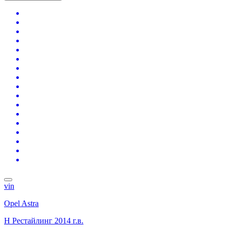
vin
Opel Astra
H Рестайлинг
2014 г.в.