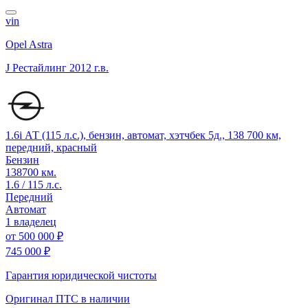
vin
Opel Astra
J Рестайлинг
2012 г.в.
1.6i АТ (115 л.с.), бензин, автомат, хэтчбек 5д., 138 700 км,
передний, красный
Бензин
138700 км.
1.6 / 115 л.с.
Передний
Автомат
1 владелец
от
500 000 ₽
745 000 ₽
Гарантия юридической чистоты
Оригинал ПТС
в наличии