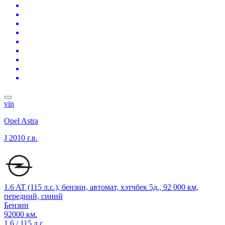
vin
Opel Astra
J
2010 г.в.
1.6 AT (115 л.с.), бензин, автомат, хэтчбек 5д., 92 000 км,
передний, синий
Бензин
92000 км.
1.6 / 115 л.с.