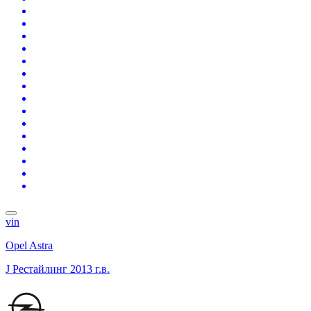
vin
Opel Astra
J Рестайлинг
2013 г.в.