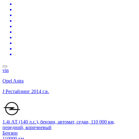
vin
Opel Astra
J Рестайлинг
2014 г.в.
1.4i АТ (140 л.с.), бензин, автомат, седан, 110 000 км,
передний, коричневый
Бензин
110000 км.