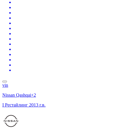
vin
Nissan Qashqai+2
I Рестайлинг
2013 г.в.