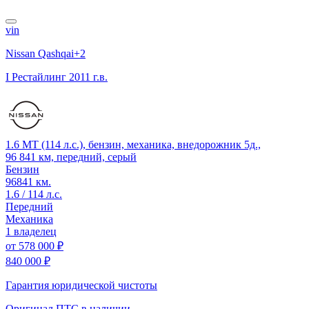
vin
Nissan Qashqai+2
I Рестайлинг
2011 г.в.
1.6 MT (114 л.с.), бензин, механика, внедорожник 5д.,
96 841 км, передний, серый
Бензин
96841 км.
1.6 / 114 л.с.
Передний
Механика
1 владелец
от
578 000 ₽
840 000 ₽
Гарантия юридической чистоты
Оригинал ПТС
в наличии