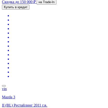
Скидка
до 150 000 ₽
на Trade-In
Купить в кредит
vin
Mazda 3
II (BL) Рестайлинг
2011 г.в.