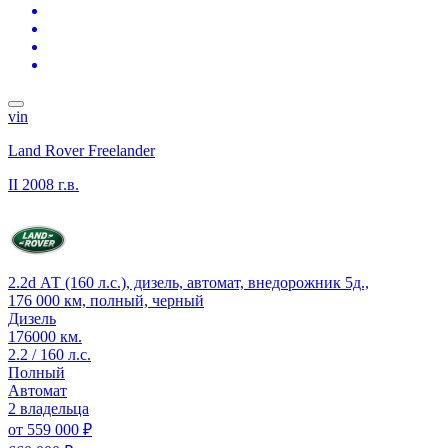
vin
Land Rover Freelander
II
2008 г.в.
2.2d АТ (160 л.с.), дизель, автомат, внедорожник 5д.,
176 000 км, полный, черный
Дизель
176000 км.
2.2 / 160 л.с.
Полный
Автомат
2 владельца
от
559 000 ₽