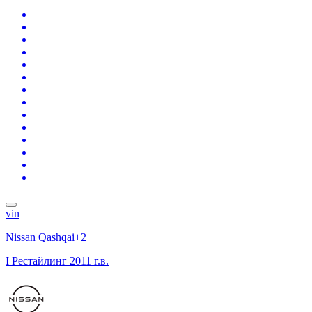
vin
Nissan Qashqai+2
I Рестайлинг
2011 г.в.