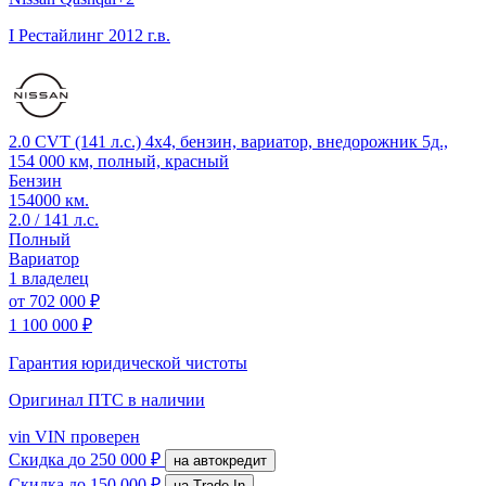
I Рестайлинг
2012 г.в.
2.0 CVT (141 л.с.) 4x4, бензин, вариатор, внедорожник 5д.,
154 000 км, полный, красный
Бензин
154000 км.
2.0 / 141 л.с.
Полный
Вариатор
1 владелец
от
702 000 ₽
1 100 000 ₽
Гарантия юридической чистоты
Оригинал ПТС
в наличии
vin
VIN проверен
Скидка
до 250 000 ₽
на автокредит
Скидка
до 150 000 ₽
на Trade-In