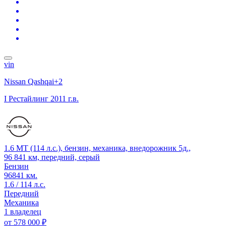
vin
Nissan Qashqai+2
I Рестайлинг
2011 г.в.
1.6 MT (114 л.с.), бензин, механика, внедорожник 5д.,
96 841 км, передний, серый
Бензин
96841 км.
1.6 / 114 л.с.
Передний
Механика
1 владелец
от
578 000 ₽