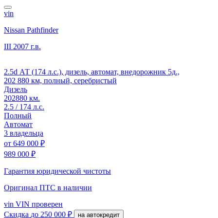
vin
Nissan Pathfinder
III
2007 г.в.
2.5d АТ (174 л.с.), дизель, автомат, внедорожник 5д.,
202 880 км, полный, серебристый
Дизель
202880 км.
2.5 / 174 л.с.
Полный
Автомат
3 владельца
от
649 000 ₽
989 000 ₽
Гарантия юридической чистоты
Оригинал ПТС
в наличии
vin
VIN проверен
Скидка
до 250 000 ₽
на автокредит