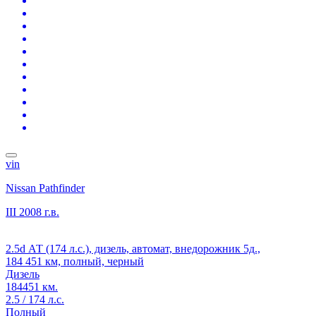
vin
Nissan Pathfinder
III
2008 г.в.
2.5d АТ (174 л.с.), дизель, автомат, внедорожник 5д.,
184 451 км, полный, черный
Дизель
184451 км.
2.5 / 174 л.с.
Полный