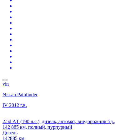
vin
Nissan Pathfinder
IV
2012 г.в.
2.5d АТ (190 л.с.), дизель, автомат, внедорожник 5д.,
142 885 км, полный, пурпурный
Дизель
142885 км.