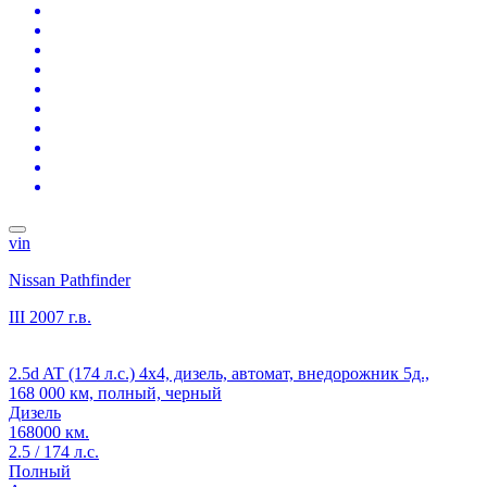
vin
Nissan Pathfinder
III
2007 г.в.
2.5d AT (174 л.с.) 4x4, дизель, автомат, внедорожник 5д.,
168 000 км, полный, черный
Дизель
168000 км.
2.5 / 174 л.с.
Полный