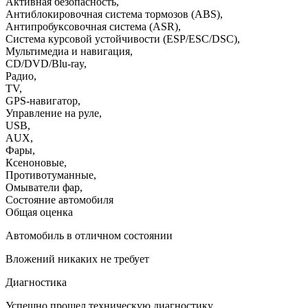
Активная безопасность
,
Антиблокировочная система тормозов (ABS)
,
Антипробуксовочная система (ASR)
,
Система курсовой устойчивости (ESP/ESC/DSC)
,
Мультимедиа и навигация
,
CD/DVD/Blu-ray
,
Радио
,
TV
,
GPS-навигатор
,
Управление на руле
,
USB
,
AUX
,
Фары
,
Ксеноновые
,
Противотуманные
,
Омыватели фар
,
Состояние автомобиля
Общая оценка
Автомобиль в отличном состоянии
Вложений никаких не требует
Диагностика
Успешно прошел техническую диагностику