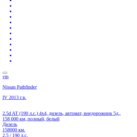
vin
Nissan Pathfinder
IV
2013 г.в.
2.5d AT (190 л.с.) 4x4, дизель, автомат, внедорожник 5д.,
158 000 км, полный, белый
Дизель
158000 км.
2.5 / 190 л.с.