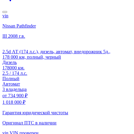
vin
Nissan Pathfinder
III
2008 г.в.
2.5d АТ (174 л.с.), дизель, автомат, внедорожник 5д.,
178 000 км, полный, черный
Дизель
178000 км.
2.5 / 174 л.с.
Полный
Автомат
3 владельца
от
734 900 ₽
1 018 000 ₽
Гарантия юридической чистоты
Оригинал ПТС
в наличии
vin
VIN проверен