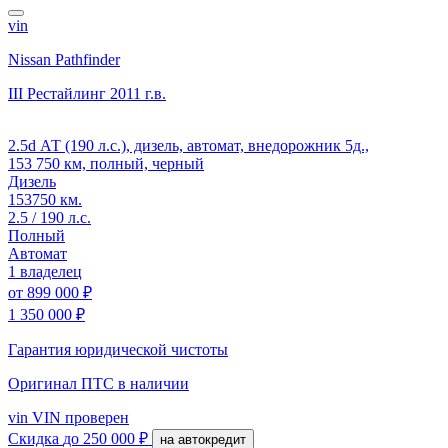
vin
Nissan Pathfinder
III Рестайлинг
2011 г.в.
2.5d АТ (190 л.с.), дизель, автомат, внедорожник 5д.,
153 750 км, полный, черный
Дизель
153750 км.
2.5 / 190 л.с.
Полный
Автомат
1 владелец
от
899 000 ₽
1 350 000 ₽
Гарантия юридической чистоты
Оригинал ПТС
в наличии
vin
VIN проверен
Скидка
до 250 000 ₽
на автокредит