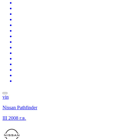
vin
Nissan Pathfinder
III
2008 г.в.