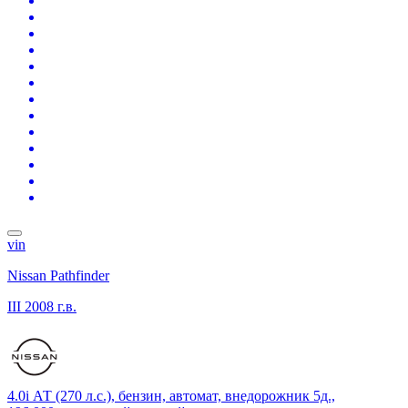
vin
Nissan Pathfinder
III
2008 г.в.
4.0i АТ (270 л.с.), бензин, автомат, внедорожник 5д.,