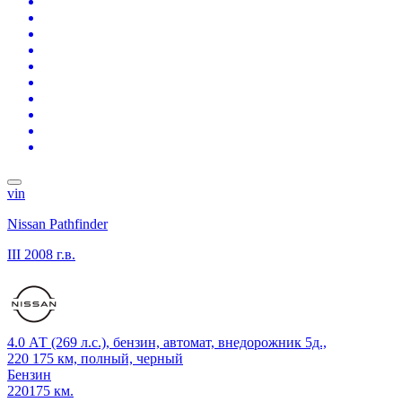
vin
Nissan Pathfinder
III
2008 г.в.
4.0 АТ (269 л.с.), бензин, автомат, внедорожник 5д.,
220 175 км, полный, черный
Бензин
220175 км.