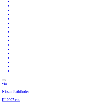
vin
Nissan Pathfinder
III
2007 г.в.