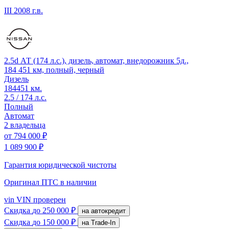
III
2008 г.в.
2.5d АТ (174 л.с.), дизель, автомат, внедорожник 5д.,
184 451 км, полный, черный
Дизель
184451 км.
2.5 / 174 л.с.
Полный
Автомат
2 владельца
от
794 000 ₽
1 089 900 ₽
Гарантия юридической чистоты
Оригинал ПТС
в наличии
vin
VIN проверен
Скидка
до 250 000 ₽
на автокредит
Скидка
до 150 000 ₽
на Trade-In