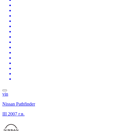
vin
Nissan Pathfinder
III
2007 г.в.