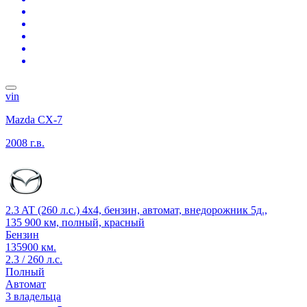
vin
Mazda CX-7
2008 г.в.
2.3 AT (260 л.с.) 4x4, бензин, автомат, внедорожник 5д.,
135 900 км, полный, красный
Бензин
135900 км.
2.3 / 260 л.с.
Полный
Автомат
3 владельца