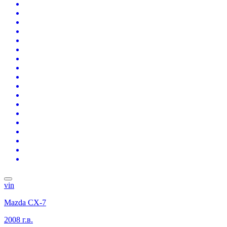
vin
Mazda CX-7
2008 г.в.