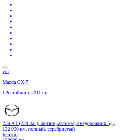
vin
Mazda CX-7
I Рестайлинг
2011 г.в.
2.3i АТ (238 л.с.), бензин, автомат, внедорожник 5д.,
132 000 км, полный, серебристый
Бензин