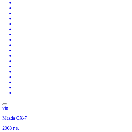
vin
Mazda CX-7
2008 г.в.