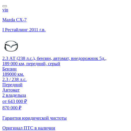
vin
Mazda CX-7
I Рестайлинг
2011 г.в.
2.3 АТ (238 л.с.), бензин, автомат, внедорожник 5д.,
189 000 км, передний, серый
Бензин
189000 км.
2.3 / 238 л.с.
Передний
Автомат
2 владельца
от
643 000 ₽
870 000 ₽
Гарантия юридической чистоты
Оригинал ПТС
в наличии