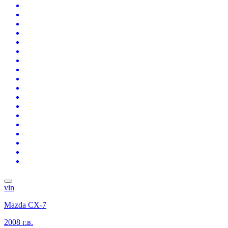
vin
Mazda CX-7
2008 г.в.