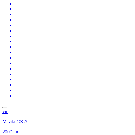
vin
Mazda CX-7
2007 г.в.