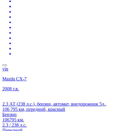
vin
Mazda CX-7
2008 г.в.
2.3 АТ (238 л.с.), бензин, автомат, внедорожник 5д.,
106 795 км, передний, красный
Бензин
106795 км.
2.3 / 238 л.с.
Передний