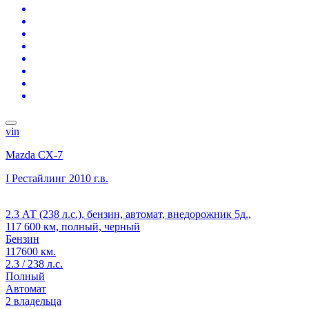
vin
Mazda CX-7
I Рестайлинг
2010 г.в.
2.3 АТ (238 л.с.), бензин, автомат, внедорожник 5д.,
117 600 км, полный, черный
Бензин
117600 км.
2.3 / 238 л.с.
Полный
Автомат
2 владельца