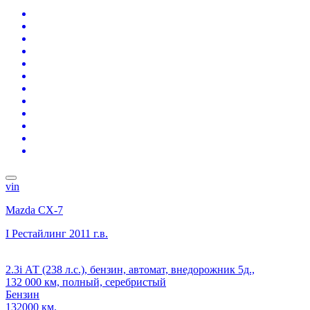
vin
Mazda CX-7
I Рестайлинг
2011 г.в.
2.3i АТ (238 л.с.), бензин, автомат, внедорожник 5д.,
132 000 км, полный, серебристый
Бензин
132000 км.