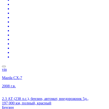
vin
Mazda CX-7
2008 г.в.
2.3 АТ (238 л.с.), бензин, автомат, внедорожник 5д.,
197 000 км, полный, красный
Бензин