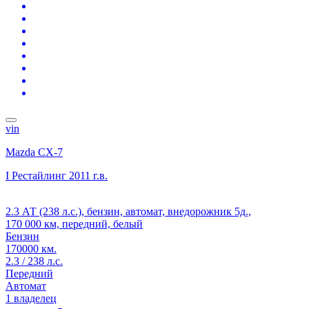
vin
Mazda CX-7
I Рестайлинг
2011 г.в.
2.3 АТ (238 л.с.), бензин, автомат, внедорожник 5д.,
170 000 км, передний, белый
Бензин
170000 км.
2.3 / 238 л.с.
Передний
Автомат
1 владелец