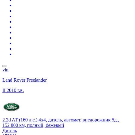
vin
Land Rover Freelander
II
2010 г.в.
2.2d AT (160 л.с.) 4x4, дизель, автомат, внедорожник 5д.,
152 800 км, полный, бежевый
Дизель