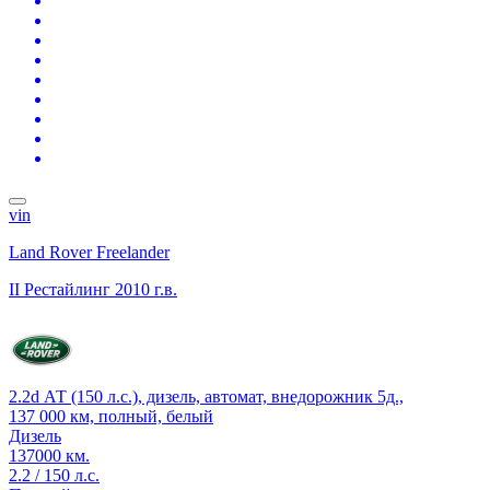
vin
Land Rover Freelander
II Рестайлинг
2010 г.в.
2.2d АТ (150 л.с.), дизель, автомат, внедорожник 5д.,
137 000 км, полный, белый
Дизель
137000 км.
2.2 / 150 л.с.