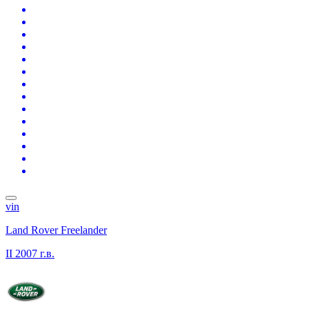
vin
Land Rover Freelander
II
2007 г.в.