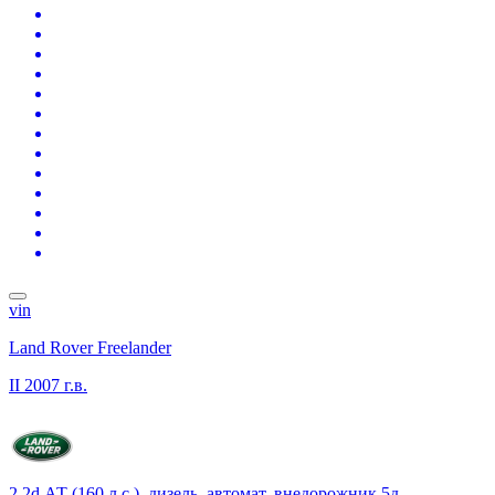
vin
Land Rover Freelander
II
2007 г.в.
2.2d АТ (160 л.с.), дизель, автомат, внедорожник 5д.,