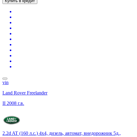
Купить в кредит
vin
Land Rover Freelander
II
2008 г.в.
2.2d AT (160 л.с.) 4x4, дизель, автомат, внедорожник 5д.,