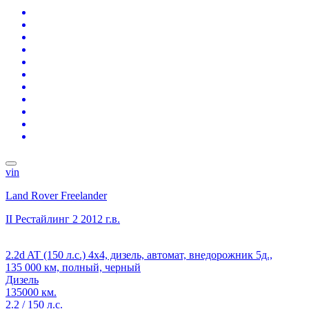
vin
Land Rover Freelander
II Рестайлинг 2
2012 г.в.
2.2d AT (150 л.с.) 4x4, дизель, автомат, внедорожник 5д.,
135 000 км, полный, черный
Дизель
135000 км.
2.2 / 150 л.с.