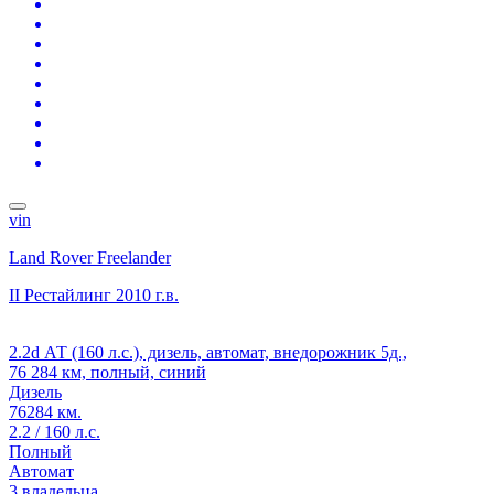
vin
Land Rover Freelander
II Рестайлинг
2010 г.в.
2.2d АТ (160 л.с.), дизель, автомат, внедорожник 5д.,
76 284 км, полный, синий
Дизель
76284 км.
2.2 / 160 л.с.
Полный
Автомат
3 владельца