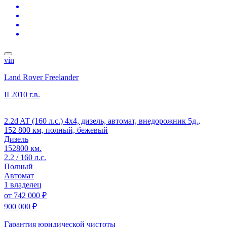
vin
Land Rover Freelander
II
2010 г.в.
2.2d AT (160 л.с.) 4x4, дизель, автомат, внедорожник 5д.,
152 800 км, полный, бежевый
Дизель
152800 км.
2.2 / 160 л.с.
Полный
Автомат
1 владелец
от
742 000 ₽
900 000 ₽
Гарантия юридической чистоты