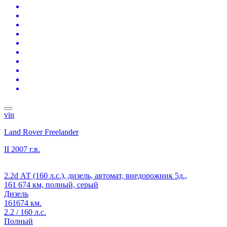
vin
Land Rover Freelander
II
2007 г.в.
2.2d АТ (160 л.с.), дизель, автомат, внедорожник 5д.,
161 674 км, полный, серый
Дизель
161674 км.
2.2 / 160 л.с.
Полный