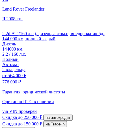
Land Rover Freelander
II
2008 г.в.
2.2d АТ (160 л.с.), дизель, автомат, внедорожник 5д.,
144 000 км, полный, серый
Дизель
144000 км.
2.2 / 160 л.с.
Полный
Автомат
2 владельца
от
564 000 ₽
776 000 ₽
Гарантия юридической чистоты
Оригинал ПТС
в наличии
vin
VIN проверен
Скидка
до 250 000 ₽
на автокредит
Скидка
до 150 000 ₽
на Trade-In