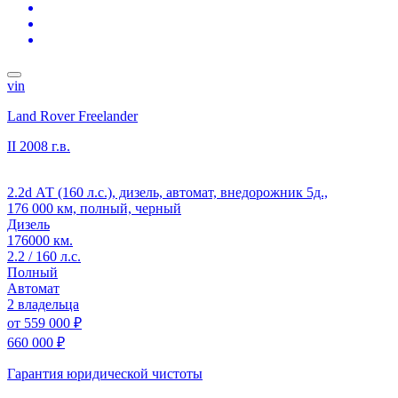
vin
Land Rover Freelander
II
2008 г.в.
2.2d АТ (160 л.с.), дизель, автомат, внедорожник 5д.,
176 000 км, полный, черный
Дизель
176000 км.
2.2 / 160 л.с.
Полный
Автомат
2 владельца
от
559 000 ₽
660 000 ₽
Гарантия юридической чистоты