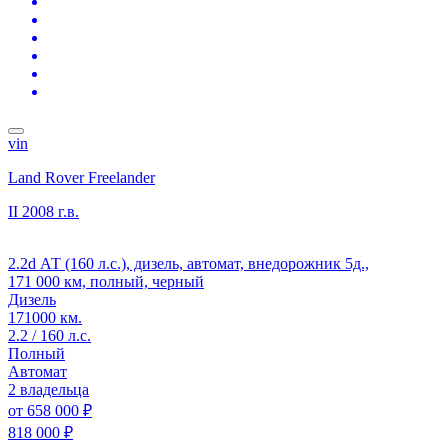
vin
Land Rover Freelander
II
2008 г.в.
2.2d АТ (160 л.с.), дизель, автомат, внедорожник 5д.,
171 000 км, полный, черный
Дизель
171000 км.
2.2 / 160 л.с.
Полный
Автомат
2 владельца
от
658 000 ₽
818 000 ₽