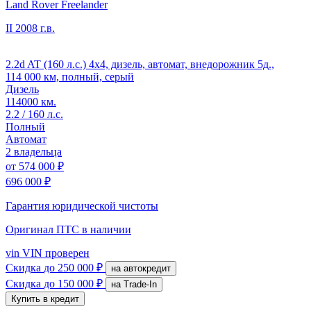
Land Rover Freelander
II
2008 г.в.
2.2d AT (160 л.с.) 4x4, дизель, автомат, внедорожник 5д.,
114 000 км, полный, серый
Дизель
114000 км.
2.2 / 160 л.с.
Полный
Автомат
2 владельца
от
574 000 ₽
696 000 ₽
Гарантия юридической чистоты
Оригинал ПТС
в наличии
vin
VIN проверен
Скидка
до 250 000 ₽
на автокредит
Скидка
до 150 000 ₽
на Trade-In
Купить в кредит