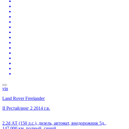
vin
Land Rover Freelander
II Рестайлинг 2
2014 г.в.
2.2d АТ (150 л.с.), дизель, автомат, внедорожник 5д.,
147 000 км, полный, синий