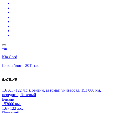
vin
Kia Ceed
I Рестайлинг
2011 г.в.
1.6 АТ (122 л.с.), бензин, автомат, универсал, 153 000 км,
передний, бежевый
Бензин
153000 км.
1.6 / 122 л.с.
Передний