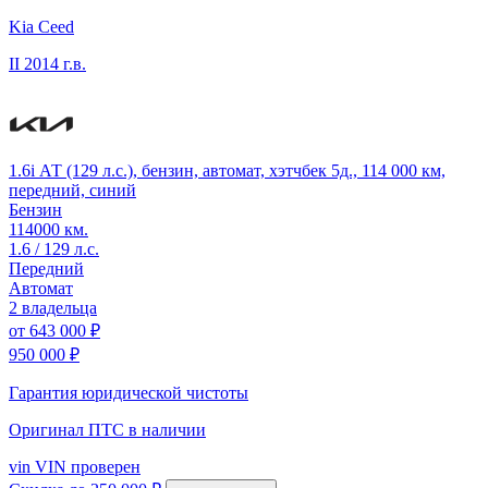
Kia Ceed
II
2014 г.в.
1.6i АТ (129 л.с.), бензин, автомат, хэтчбек 5д., 114 000 км,
передний, синий
Бензин
114000 км.
1.6 / 129 л.с.
Передний
Автомат
2 владельца
от
643 000 ₽
950 000 ₽
Гарантия юридической чистоты
Оригинал ПТС
в наличии
vin
VIN проверен