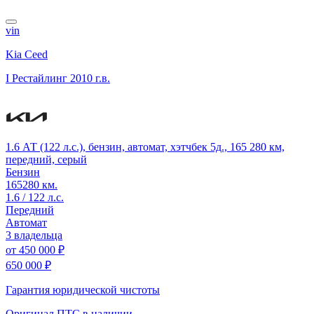
vin
Kia Ceed
I Рестайлинг
2010 г.в.
1.6 АТ (122 л.с.), бензин, автомат, хэтчбек 5д., 165 280 км,
передний, серый
Бензин
165280 км.
1.6 / 122 л.с.
Передний
Автомат
3 владельца
от
450 000 ₽
650 000 ₽
Гарантия юридической чистоты
Оригинал ПТС
в наличии