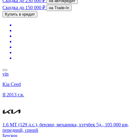
Скидка
до 250 000 ₽
на автокредит
Скидка
до 150 000 ₽
на Trade-In
Купить в кредит
vin
Kia Ceed
II
2013 г.в.
1.6 MT (129 л.с.), бензин, механика, хэтчбек 5д., 105 000 км,
передний, синий
Бензин