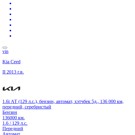
vin
Kia Ceed
II
2013 г.в.
1.6i АТ (129 л.с.), бензин, автомат, хэтчбек 5д., 136 000 км,
передний, серебристый
Бензин
136000 км.
1.6 / 129 л.с.
Передний
Автомат