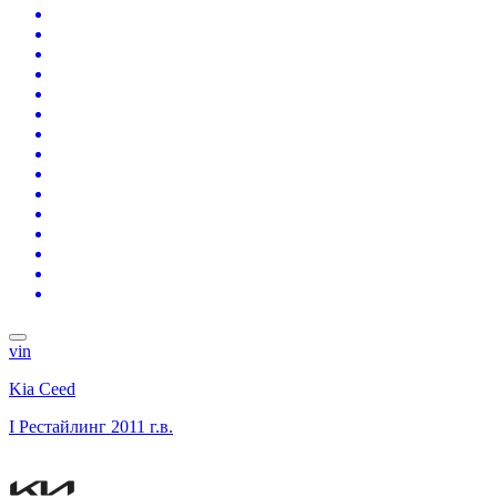
vin
Kia Ceed
I Рестайлинг
2011 г.в.