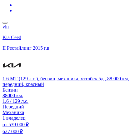
vin
Kia Ceed
II Рестайлинг
2015 г.в.
1.6 MT (129 л.с.), бензин, механика, хэтчбек 5д., 88 000 км,
передний, красный
Бензин
88000 км.
1.6 / 129 л.с.
Передний
Механика
1 владелец
от
539 000 ₽
627 000 ₽