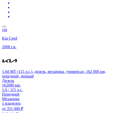
vin
Kia Ceed
2008 г.в.
1.6d MT (115 л.с.), дизель, механика, универсал, 162 000 км,
передний, черный
Дизель
162000 км.
1.6 / 115 л.с.
Передний
Механика
1 владелец
от
351 000 ₽