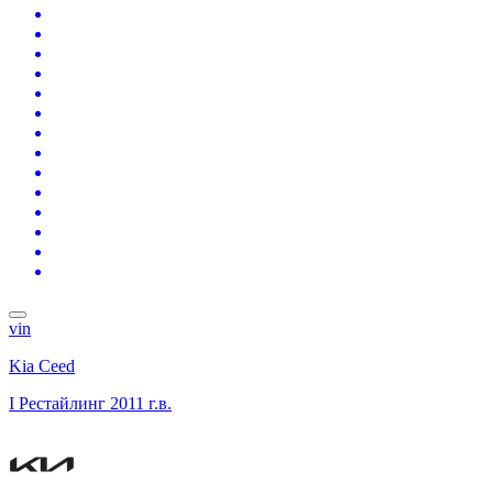
vin
Kia Ceed
I Рестайлинг
2011 г.в.