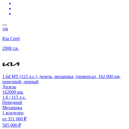
vin
Kia Ceed
2008 г.в.
1.6d MT (115 л.с.), дизель, механика, универсал, 162 000 км,
передний, черный
Дизель
162000 км.
1.6 / 115 л.с.
Передний
Механика
1 владелец
от
351 000 ₽
585 000 ₽