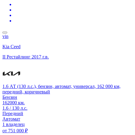
vin
Kia Ceed
II Рестайлинг
2017 г.в.
1.6 АТ (130 л.с.), бензин, автомат, универсал, 162 000 км,
передний, коричневый
Бензин
162000 км.
1.6 / 130 л.с.
Передний
Автомат
1 владелец
от
751 000 ₽