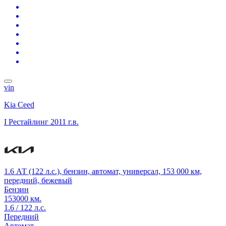
vin
Kia Ceed
I Рестайлинг
2011 г.в.
1.6 АТ (122 л.с.), бензин, автомат, универсал, 153 000 км,
передний, бежевый
Бензин
153000 км.
1.6 / 122 л.с.
Передний
Автомат