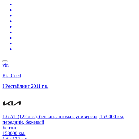
vin
Kia Ceed
I Рестайлинг
2011 г.в.
1.6 АТ (122 л.с.), бензин, автомат, универсал, 153 000 км,
передний, бежевый
Бензин
153000 км.
1.6 / 122 л.с.