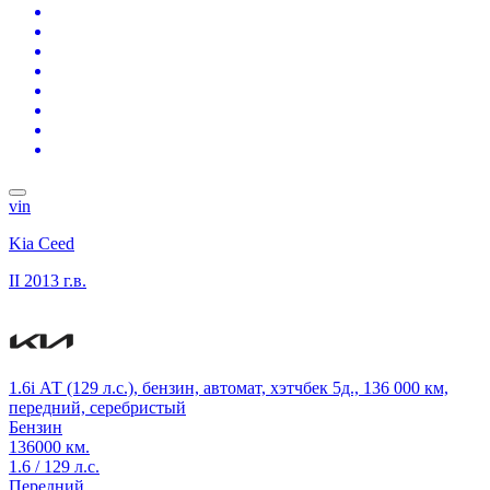
vin
Kia Ceed
II
2013 г.в.
1.6i АТ (129 л.с.), бензин, автомат, хэтчбек 5д., 136 000 км,
передний, серебристый
Бензин
136000 км.
1.6 / 129 л.с.
Передний