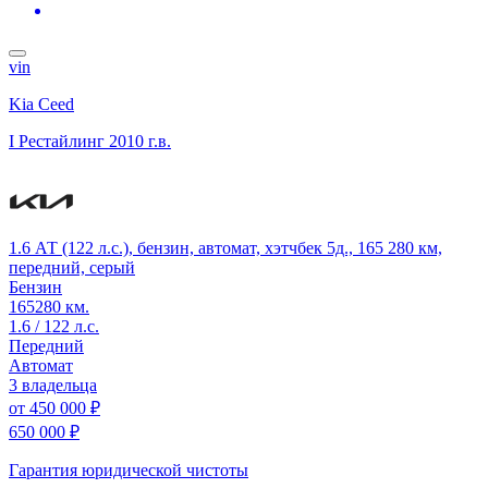
vin
Kia Ceed
I Рестайлинг
2010 г.в.
1.6 АТ (122 л.с.), бензин, автомат, хэтчбек 5д., 165 280 км,
передний, серый
Бензин
165280 км.
1.6 / 122 л.с.
Передний
Автомат
3 владельца
от
450 000 ₽
650 000 ₽
Гарантия юридической чистоты