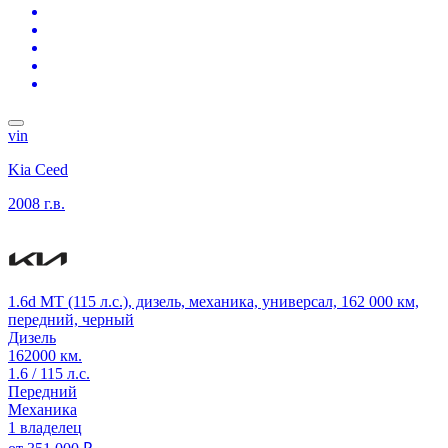
vin
Kia Ceed
2008 г.в.
1.6d MT (115 л.с.), дизель, механика, универсал, 162 000 км,
передний, черный
Дизель
162000 км.
1.6 / 115 л.с.
Передний
Механика
1 владелец