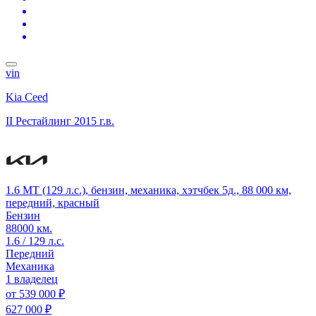
vin
Kia Ceed
II Рестайлинг
2015 г.в.
1.6 MT (129 л.с.), бензин, механика, хэтчбек 5д., 88 000 км,
передний, красный
Бензин
88000 км.
1.6 / 129 л.с.
Передний
Механика
1 владелец
от
539 000 ₽
627 000 ₽