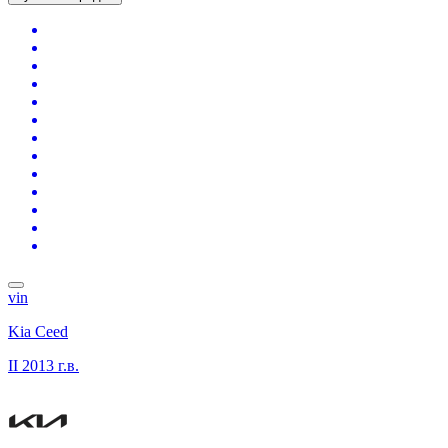
vin
Kia Ceed
II
2013 г.в.