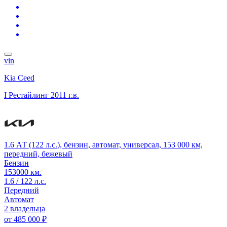
vin
Kia Ceed
I Рестайлинг
2011 г.в.
1.6 АТ (122 л.с.), бензин, автомат, универсал, 153 000 км,
передний, бежевый
Бензин
153000 км.
1.6 / 122 л.с.
Передний
Автомат
2 владельца
от
485 000 ₽