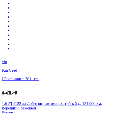
vin
Kia Ceed
I Рестайлинг
2011 г.в.
1.6 AT (122 л.с.), бензин, автомат, хэтчбек 5д., 121 900 км,
передний, бежевый
Бензин