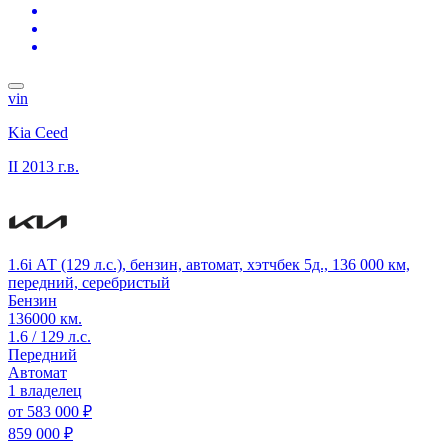
vin
Kia Ceed
II
2013 г.в.
1.6i АТ (129 л.с.), бензин, автомат, хэтчбек 5д., 136 000 км,
передний, серебристый
Бензин
136000 км.
1.6 / 129 л.с.
Передний
Автомат
1 владелец
от
583 000 ₽
859 000 ₽