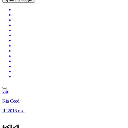
vin
Kia Ceed
III
2018 г.в.