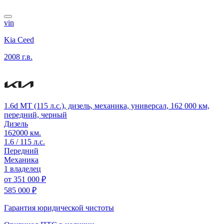
vin
Kia Ceed
2008 г.в.
1.6d MT (115 л.с.), дизель, механика, универсал, 162 000 км,
передний, черный
Дизель
162000 км.
1.6 / 115 л.с.
Передний
Механика
1 владелец
от
351 000 ₽
585 000 ₽
Гарантия юридической чистоты