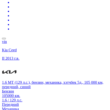
vin
Kia Ceed
II
2013 г.в.
1.6 MT (129 л.с.), бензин, механика, хэтчбек 5д., 105 000 км,
передний, синий
Бензин
105000 км.
1.6 / 129 л.с.
Передний
Механика