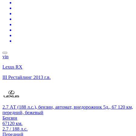
vin
Lexus RX
III Рестайлинг
2013 г.в.
2.7 АТ (188 л.с.), бензин, автомат, внедорожник 5д., 67 120 км,
передний, бежевый
Бензин
67120 км.
2.7 / 188 л.с.
Передний