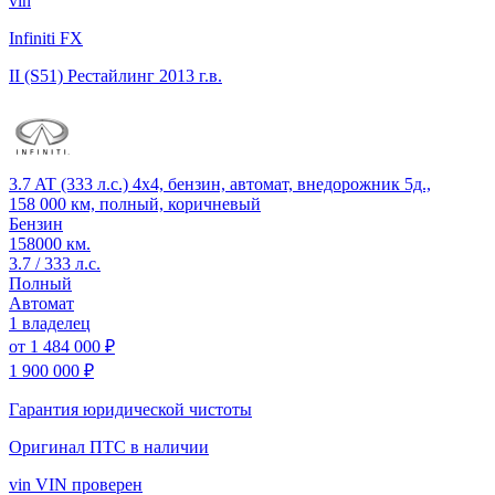
vin
Infiniti FX
II (S51) Рестайлинг
2013 г.в.
3.7 AT (333 л.с.) 4x4, бензин, автомат, внедорожник 5д.,
158 000 км, полный, коричневый
Бензин
158000 км.
3.7 / 333 л.с.
Полный
Автомат
1 владелец
от
1 484 000 ₽
1 900 000 ₽
Гарантия юридической чистоты
Оригинал ПТС
в наличии
vin
VIN проверен