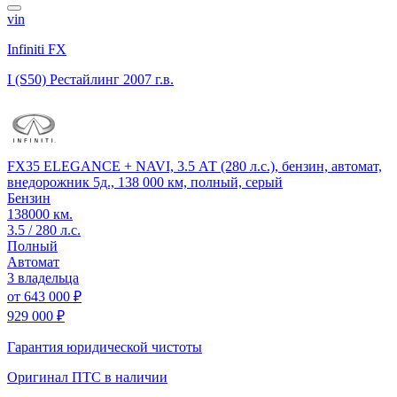
vin
Infiniti FX
I (S50) Рестайлинг
2007 г.в.
FX35 ELEGANCE + NAVI, 3.5 АТ (280 л.с.), бензин, автомат,
внедорожник 5д., 138 000 км, полный, серый
Бензин
138000 км.
3.5 / 280 л.с.
Полный
Автомат
3 владельца
от
643 000 ₽
929 000 ₽
Гарантия юридической чистоты
Оригинал ПТС
в наличии