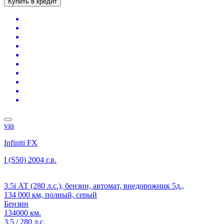
Купить в кредит
vin
Infiniti FX
I (S50)
2004 г.в.
3.5i АТ (280 л.с.), бензин, автомат, внедорожник 5д.,
134 000 км, полный, серый
Бензин
134000 км.
3.5 / 280 л.с.