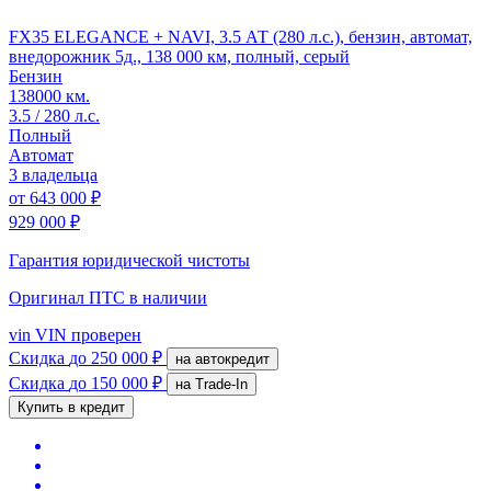
FX35 ELEGANCE + NAVI, 3.5 АТ (280 л.с.), бензин, автомат,
внедорожник 5д., 138 000 км, полный, серый
Бензин
138000 км.
3.5 / 280 л.с.
Полный
Автомат
3 владельца
от
643 000 ₽
929 000 ₽
Гарантия юридической чистоты
Оригинал ПТС
в наличии
vin
VIN проверен
Скидка
до 250 000 ₽
на автокредит
Скидка
до 150 000 ₽
на Trade-In
Купить в кредит