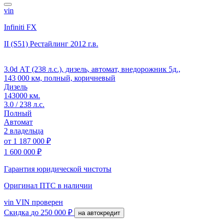
vin
Infiniti FX
II (S51) Рестайлинг
2012 г.в.
3.0d АТ (238 л.с.), дизель, автомат, внедорожник 5д.,
143 000 км, полный, коричневый
Дизель
143000 км.
3.0 / 238 л.с.
Полный
Автомат
2 владельца
от
1 187 000 ₽
1 600 000 ₽
Гарантия юридической чистоты
Оригинал ПТС
в наличии
vin
VIN проверен
Скидка
до 250 000 ₽
на автокредит