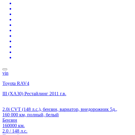
vin
Toyota RAV4
III (XA30) Рестайлинг
2011 г.в.
2.0i CVT (148 л.с.), бензин, вариатор, внедорожник 5д.,
160 000 км, полный, белый
Бензин
160000 км.
2.0 / 148 л.с.