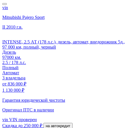
vin
Mitsubishi Pajero Sport
II
2010 г.в.
INTENSE, 2.5 АТ (178 л.с.), дизель, автомат, внедорожник 5д.,
97 000 км, полный, черный
Дизель
97000 км.
2.5 / 178 л.с.
Полный
Автомат
3 владельца
от
836 000 ₽
1 130 000 ₽
Гарантия юридической чистоты
Оригинал ПТС
в наличии
vin
VIN проверен
Скидка
до 250 000 ₽
на автокредит