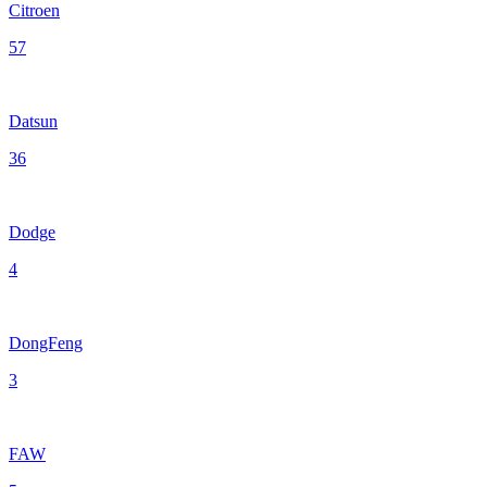
Citroen
57
Datsun
36
Dodge
4
DongFeng
3
FAW