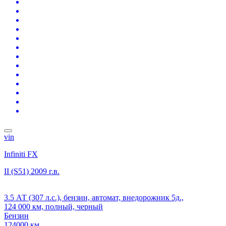
vin
Infiniti FX
II (S51)
2009 г.в.
3.5 АТ (307 л.с.), бензин, автомат, внедорожник 5д.,
124 000 км, полный, черный
Бензин
124000 км.