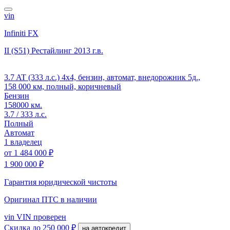
vin
Infiniti FX
II (S51) Рестайлинг
2013 г.в.
3.7 AT (333 л.с.) 4x4, бензин, автомат, внедорожник 5д.,
158 000 км, полный, коричневый
Бензин
158000 км.
3.7 / 333 л.с.
Полный
Автомат
1 владелец
от
1 484 000 ₽
1 900 000 ₽
Гарантия юридической чистоты
Оригинал ПТС
в наличии
vin
VIN проверен
Скидка
до 250 000 ₽
на автокредит