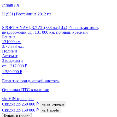
Infiniti FX
II (S51) Рестайлинг
2012 г.в.
SPORT + NAVI, 3.7 AT (333 л.с.) 4x4, бензин, автомат,
внедорожник 5д., 131 000 км, полный, красный
Бензин
131000 км.
3.7 / 333 л.с.
Полный
Автомат
3 владельца
от
1 217 000 ₽
1 580 000 ₽
Гарантия юридической чистоты
Оригинал ПТС
в наличии
vin
VIN проверен
Скидка
до 250 000 ₽
на автокредит
Скидка
до 150 000 ₽
на Trade-In
Купить в кредит