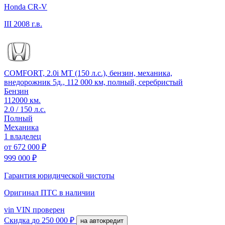
Honda CR-V
III
2008 г.в.
COMFORT, 2.0i MT (150 л.с.), бензин, механика,
внедорожник 5д., 112 000 км, полный, серебристый
Бензин
112000 км.
2.0 / 150 л.с.
Полный
Механика
1 владелец
от
672 000 ₽
999 000 ₽
Гарантия юридической чистоты
Оригинал ПТС
в наличии
vin
VIN проверен
Скидка
до 250 000 ₽
на автокредит