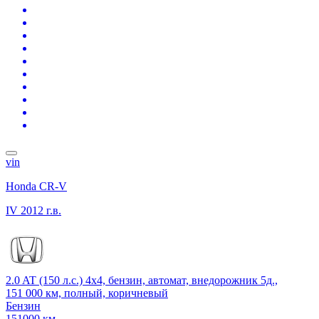
vin
Honda CR-V
IV
2012 г.в.
2.0 AT (150 л.с.) 4x4, бензин, автомат, внедорожник 5д.,
151 000 км, полный, коричневый
Бензин
151000 км.