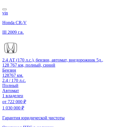
vin
Honda CR-V
III
2009 г.в.
2.4 АТ (170 л.с.), бензин, автомат, внедорожник 5д.,
128 767 км, полный, синий
Бензин
128767 км.
2.4 / 170 л.с.
Полный
Автомат
1 владелец
от
722 000 ₽
1 030 000 ₽
Гарантия юридической чистоты