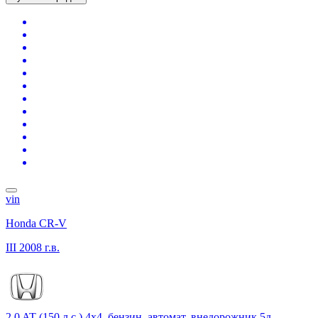
vin
Honda CR-V
III
2008 г.в.
2.0 AT (150 л.с.) 4x4, бензин, автомат, внедорожник 5д.,