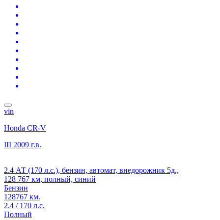
vin
Honda CR-V
III
2009 г.в.
2.4 АТ (170 л.с.), бензин, автомат, внедорожник 5д.,
128 767 км, полный, синий
Бензин
128767 км.
2.4 / 170 л.с.
Полный