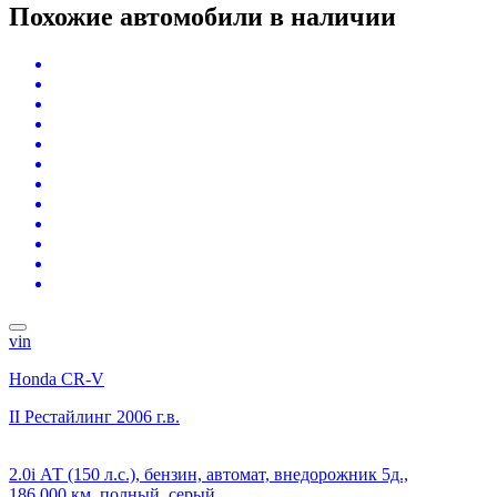
Похожие автомобили
в наличии
vin
Honda CR-V
II Рестайлинг
2006 г.в.
2.0i АТ (150 л.с.), бензин, автомат, внедорожник 5д.,
186 000 км, полный, серый