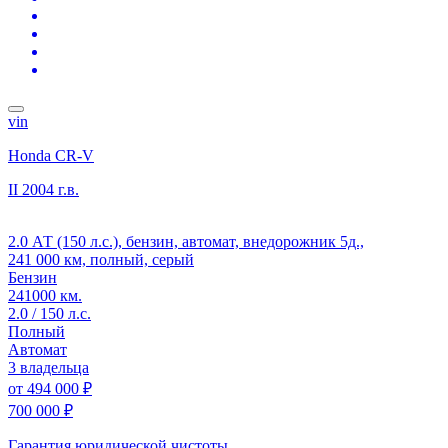
vin
Honda CR-V
II
2004 г.в.
2.0 АТ (150 л.с.), бензин, автомат, внедорожник 5д.,
241 000 км, полный, серый
Бензин
241000 км.
2.0 / 150 л.с.
Полный
Автомат
3 владельца
от
494 000 ₽
700 000 ₽
Гарантия юридической чистоты