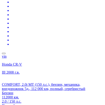
vin
Honda CR-V
III
2008 г.в.
COMFORT, 2.0i MT (150 л.с.), бензин, механика,
внедорожник 5д., 112 000 км, полный, серебристый
Бензин
112000 км.
2.0 / 150 л.с.