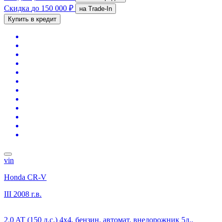
Скидка
до 150 000 ₽
на Trade-In
Купить в кредит
vin
Honda CR-V
III
2008 г.в.
2.0 AT (150 л.с.) 4x4, бензин, автомат, внедорожник 5д.,