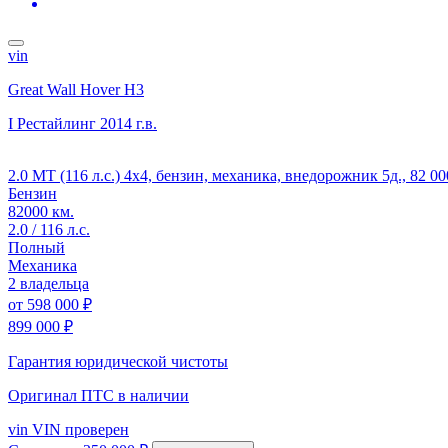
vin
Great Wall Hover H3
I Рестайлинг
2014 г.в.
2.0 MT (116 л.с.) 4x4, бензин, механика, внедорожник 5д., 82 
Бензин
82000 км.
2.0 / 116 л.с.
Полный
Механика
2 владельца
от
598 000 ₽
899 000 ₽
Гарантия юридической чистоты
Оригинал ПТС
в наличии
vin
VIN проверен