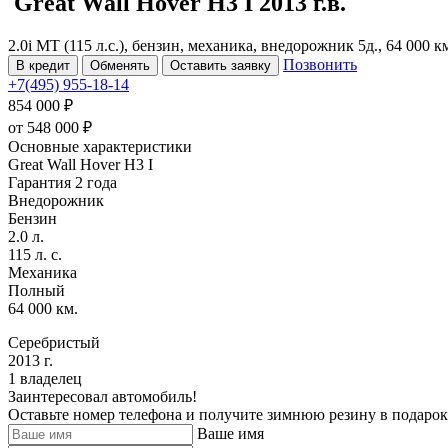
Great Wall Hover H3
I
2013 г.в.
2.0i MT (115 л.с.), бензин, механика, внедорожник 5д., 64 000 
Позвонить
В кредит
Обменять
Оставить заявку
+7(495) 955-18-14
854 000 ₽
от
548 000
₽
Основные характеристики
Great Wall Hover H3 I
Гарантия 2 года
Внедорожник
Бензин
2.0 л.
115 л. с.
Механика
Полный
64 000 км.
Серебристый
2013 г.
1 владелец
Заинтересовал автомобиль!
Оставьте номер телефона и получите зимнюю резину в подарок
Ваше имя