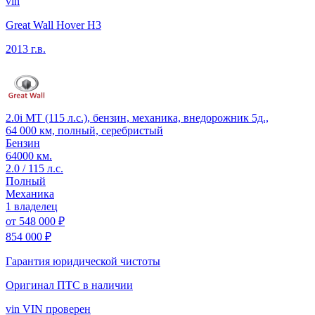
vin
Great Wall Hover H3
2013 г.в.
2.0i MT (115 л.с.), бензин, механика, внедорожник 5д.,
64 000 км, полный, серебристый
Бензин
64000 км.
2.0 / 115 л.с.
Полный
Механика
1 владелец
от
548 000 ₽
854 000 ₽
Гарантия юридической чистоты
Оригинал ПТС
в наличии
vin
VIN проверен