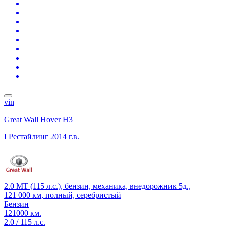
vin
Great Wall Hover H3
I Рестайлинг
2014 г.в.
2.0 MT (115 л.с.), бензин, механика, внедорожник 5д.,
121 000 км, полный, серебристый
Бензин
121000 км.
2.0 / 115 л.с.