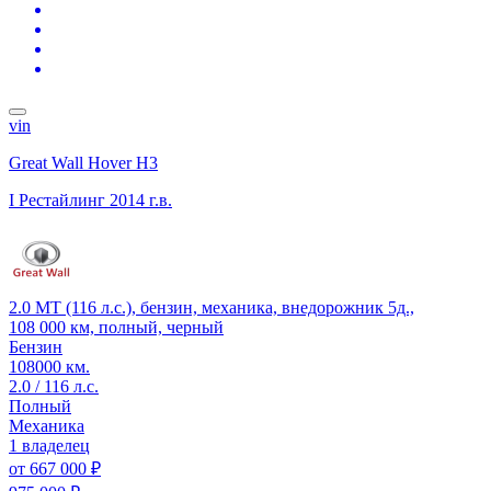
vin
Great Wall Hover H3
I Рестайлинг
2014 г.в.
2.0 MT (116 л.с.), бензин, механика, внедорожник 5д.,
108 000 км, полный, черный
Бензин
108000 км.
2.0 / 116 л.с.
Полный
Механика
1 владелец
от
667 000 ₽