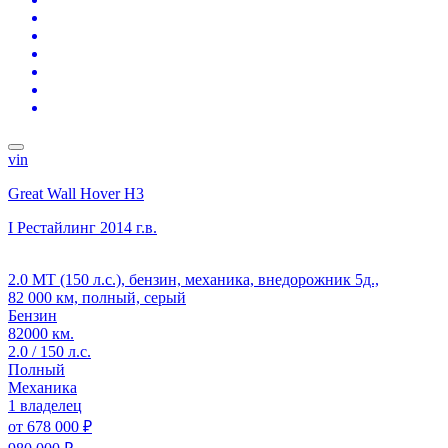
vin
Great Wall Hover H3
I Рестайлинг
2014 г.в.
2.0 MT (150 л.с.), бензин, механика, внедорожник 5д.,
82 000 км, полный, серый
Бензин
82000 км.
2.0 / 150 л.с.
Полный
Механика
1 владелец
от
678 000 ₽