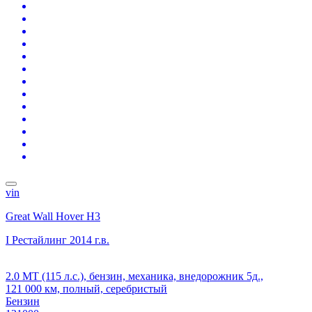
vin
Great Wall Hover H3
I Рестайлинг
2014 г.в.
2.0 MT (115 л.с.), бензин, механика, внедорожник 5д.,
121 000 км, полный, серебристый
Бензин