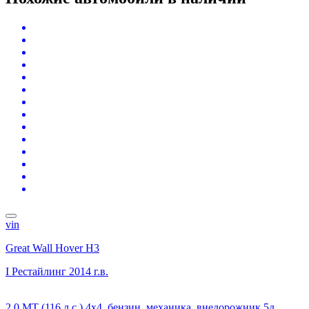
vin
Great Wall Hover H3
I Рестайлинг
2014 г.в.
2.0 MT (116 л.с.) 4x4, бензин, механика, внедорожник 5д.,